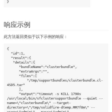
}
响应示例
此方法返回类似于以下示例的响应：
{

  "id":1,

  "result":{

   "details":{

      "bundleName":"clusterbundle",

      "extraArgs":"",

      "files":[

          "/tmp/supportbundles/clusterbundle.cl-
4SD5.tar"

      ],

      "output":"timeout -s KILL 1790s 
/usr/local/bin/sfclustersupportbundle --quiet --
name=\"clusterbundle\" --target-
directory=\"/tmp/solidfire-dtemp.MM7f0m\" --
user=\"admin\" --pass=\"admin\" --