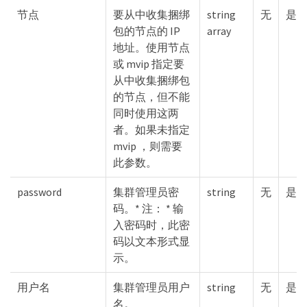
节点
要从中收集捆绑
string
无
是
包的节点的 IP
array
地址。使用节点
或 mvip 指定要
从中收集捆绑包
的节点，但不能
同时使用这两
者。如果未指定
mvip ，则需要
此参数。
password
集群管理员密
string
无
是
码。* 注： * 输
入密码时，此密
码以文本形式显
示。
用户名
集群管理员用户
string
无
是
名。