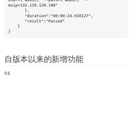
mvip=132.119.120.100"

       },

       "duration":"00:00:24.938127",

       "result":"Passed"

    }

}
自版本以来的新增功能
9.6