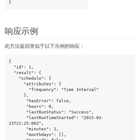
}
响应示例
此方法返回类似于以下示例的响应：
{

  "id": 1,

  "result": {

    "schedule": {

      "attributes": {

        "frequency": "Time Interval"

      },

       "hasError": false,

       "hours": 0,

       "lastRunStatus": "Success",

       "lastRunTimeStarted": "2015-03-
23T21:25:00Z",

       "minutes": 2,

       "monthdays": [],
