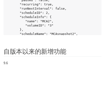
       "paused": false,

       "recurring": true,

       "runNextInterval": false,

       "scheduleID": 2,

       "scheduleInfo": {

          "name": "MCA2",

          "volumeID": "3"

       },

       "scheduleName": "MCAsnapshot2",

       "scheduleType": "Snapshot",

       "startingDate": "2015-03-23T19:28:57Z",

       "toBeDeleted": false,

自版本以来的新增功能
       "weekdays": []

      }

   }

9.6
}