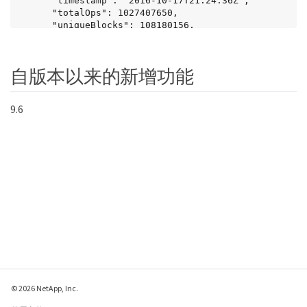
      "timestamp": "2016-10-17T21:24:36Z",

      "totalOps": 1027407650,

      "uniqueBlocks": 108180156,

      "uniqueBlocksUsedSpace": 244572686901,

      "usedMetadataSpace": 8745762816,

      "usedMetadataSpaceInSnapshots": 8745762816,

自版本以来的新增功能
      "usedSpace": 244572686901,

      "zeroBlocks": 352971938

    }

9.6
  }

}
© 2026 NetApp, Inc.