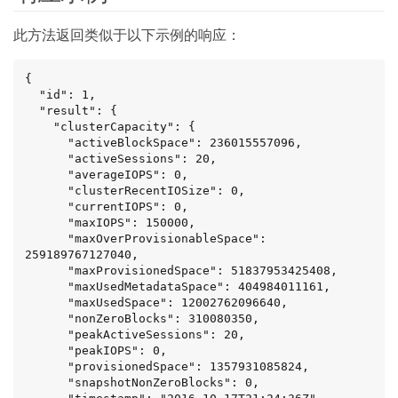
此方法返回类似于以下示例的响应：
{

  "id": 1,

  "result": {

    "clusterCapacity": {

      "activeBlockSpace": 236015557096,

      "activeSessions": 20,

      "averageIOPS": 0,

      "clusterRecentIOSize": 0,

      "currentIOPS": 0,

      "maxIOPS": 150000,

      "maxOverProvisionableSpace": 
259189767127040,

      "maxProvisionedSpace": 51837953425408,

      "maxUsedMetadataSpace": 404984011161,

      "maxUsedSpace": 12002762096640,

      "nonZeroBlocks": 310080350,

      "peakActiveSessions": 20,

      "peakIOPS": 0,

      "provisionedSpace": 1357931085824,

      "snapshotNonZeroBlocks": 0,
