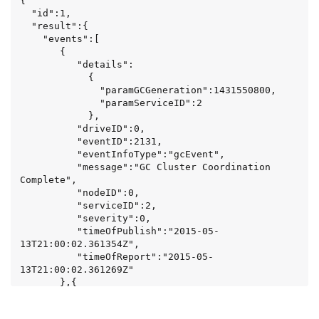
{

  "id":1,

  "result":{

    "events":[

       {

          "details":

            {

              "paramGCGeneration":1431550800,

              "paramServiceID":2

            },

          "driveID":0,

          "eventID":2131,

          "eventInfoType":"gcEvent",

          "message":"GC Cluster Coordination 
Complete",

          "nodeID":0,

          "serviceID":2,

          "severity":0,

          "timeOfPublish":"2015-05-
13T21:00:02.361354Z",

          "timeOfReport":"2015-05-
13T21:00:02.361269Z"

       },{

          "details":

               {
