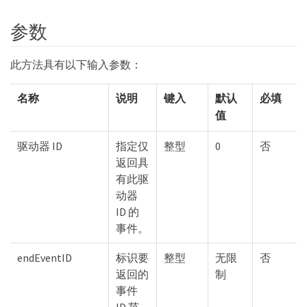
参数
此方法具有以下输入参数：
名称
说明
键入
默认
必填
值
驱动器 ID
指定仅
整型
0
否
返回具
有此驱
动器
ID 的
事件。
endEventID
标识要
整型
无限
否
返回的
制
事件
ID 范