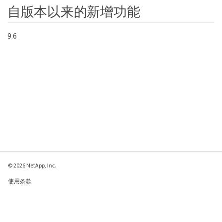
                  "eligibleBS":
自版本以来的新增功能
[5,6,7,8,9,10,11,12,13,14,15,16,17,18,19,24,25,26
,27,28,29,30,31,40,41,42,43,44,45,46,47,52,53,54,
55,56,57,58,59,60],

9.6
                  "generation":1431550800,

                  "participatingSS":[23,35,39,51]

               },

          "driveID":0,

          "eventID":2130,

          "eventInfoType":"gcEvent",

          "message":"GCStarted",

          "nodeID":0,

          "serviceID":2,

          "severity":0,

          "timeOfPublish":"2015-05-
13T21:00:02.354128Z",

          "timeOfReport":"2015-05-
13T21:00:02.353894Z"

       },{

© 2026 NetApp, Inc.
          "details":"",

          "driveID":0,

使用条款
          "eventID":2129,

隐私策略
          "eventInfoType":"tSEvent",

          "message":"return code:2 t:41286 
Cookie 政策
tt:41286 qcc:1 qd:1 qc:1 vrc:1 tt:2 ct:Write 