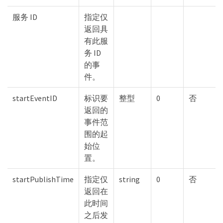
服务 ID
指定仅
返回具
有此服
务 ID
的事
件。
startEventID
标识要
整型
0
否
返回的
事件范
围的起
始位
置。
startPublishTime
指定仅
string
0
否
返回在
此时间
之后发