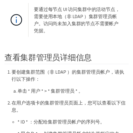
要通过每节点 UI 访问集群中的活动节点，
需要使用本地（非 LDAP ）集群管理员帐
户。访问尚未加入集群的节点不需要帐户
凭据。
查看集群管理员详细信息
要创建集群范围（非 LDAP ）的集群管理员帐户，请执
行以下操作：
单击 * 用户 * > * 集群管理员 * 。
在用户选项卡的集群管理员页面上，您可以查看以下信
息。
* ID * ：分配给集群管理员帐户的序列号。