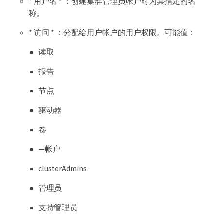
* 用户名 * ：创建集群管理员帐户时为其指定的名
称。
* 访问 * ：分配给用户帐户的用户权限。可能值：
读取
报告
节点
驱动器
卷
—帐户
clusterAdmins
管理员
支持管理员