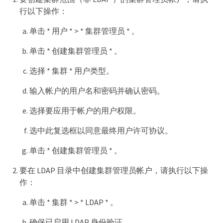
行以下操作：
单击 * 用户 * > * 集群管理员 * 。
单击 * 创建集群管理员 * 。
选择 * 集群 * 用户类型。
输入帐户的用户名和密码并确认密码。
选择要应用于帐户的用户权限。
选中此复选框以同意最终用户许可协议。
单击 * 创建集群管理员 * 。
要在 LDAP 目录中创建集群管理员帐户，请执行以下操
作：
单击 * 集群 * > * LDAP * 。
确保已启用 LDAP 身份验证。