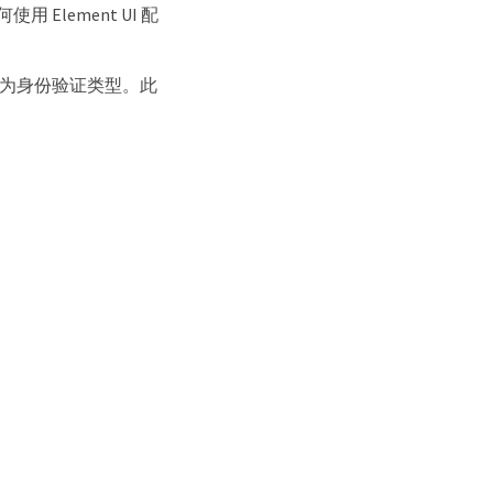
用 Element UI 配
nd`作为身份验证类型。此