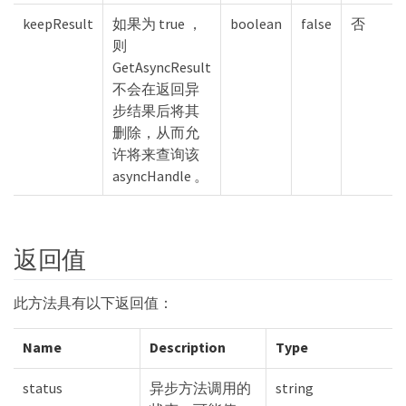
keepResult
如果为 true ，
boolean
false
否
则
GetAsyncResult
不会在返回异
步结果后将其
删除，从而允
许将来查询该
asyncHandle 。
返回值
此方法具有以下返回值：
Name
Description
Type
status
异步方法调用的
string