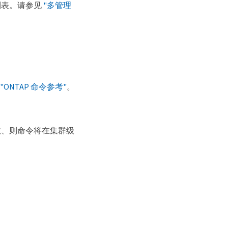
列表。请参见
"多管理
见
"ONTAP 命令参考"
。
、则命令将在集群级