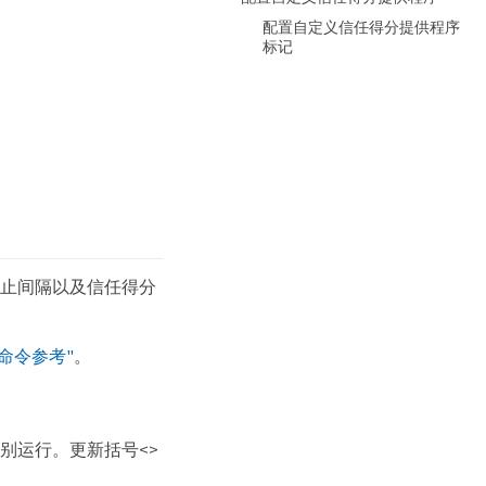
配置自定义信任得分提供程序
标记
的禁止间隔以及信任得分
P 命令参考"
。
别运行。更新括号<>