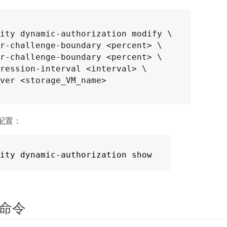
ity dynamic-authorization modify \

r-challenge-boundary <percent> \

r-challenge-boundary <percent> \

ression-interval <interval> \

ver <storage_VM_name>
配置：
ity dynamic-authorization show
命令