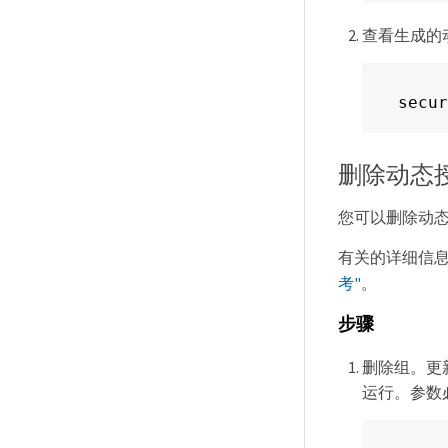
查看生成的
secur
删除动态
您可以删除动
有关的详细信
考"
。
步骤
删除组。更
运行。参数