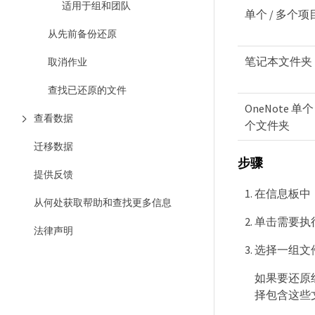
适用于组和团队
单个 / 多个项
从先前备份还原
笔记本文件夹
取消作业
查找已还原的文件
OneNote 单个 
查看数据
个文件夹
迁移数据
步骤
提供反馈
在信息板中，单
从何处获取帮助和查找更多信息
单击需要执行还
法律声明
选择一组文
如果要还原
择包含这些