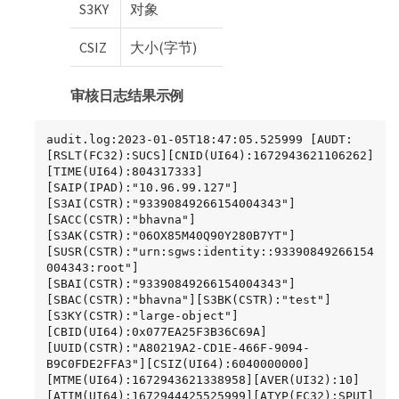
S3KY
对象
CSIZ
大小(字节)
审核日志结果示例
audit.log:2023-01-05T18:47:05.525999 [AUDT:
[RSLT(FC32):SUCS][CNID(UI64):1672943621106262]
[TIME(UI64):804317333]
[SAIP(IPAD):"10.96.99.127"]
[S3AI(CSTR):"93390849266154004343"]
[SACC(CSTR):"bhavna"]
[S3AK(CSTR):"06OX85M40Q90Y280B7YT"]
[SUSR(CSTR):"urn:sgws:identity::93390849266154
004343:root"]
[SBAI(CSTR):"93390849266154004343"]
[SBAC(CSTR):"bhavna"][S3BK(CSTR):"test"]
[S3KY(CSTR):"large-object"]
[CBID(UI64):0x077EA25F3B36C69A]
[UUID(CSTR):"A80219A2-CD1E-466F-9094-
B9C0FDE2FFA3"][CSIZ(UI64):6040000000]
[MTME(UI64):1672943621338958][AVER(UI32):10]
[ATIM(UI64):1672944425525999][ATYP(FC32):SPUT]