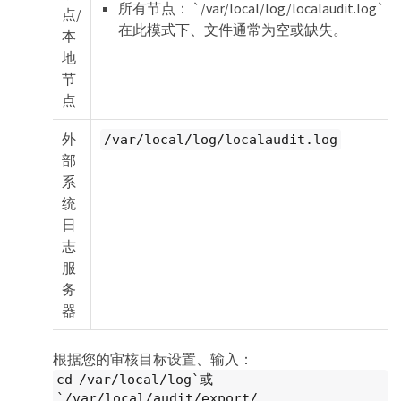
所有节点： `/var/local/log/localaudit.log`
点/
在此模式下、文件通常为空或缺失。
本
地
节
点
外
/var/local/log/localaudit.log
部
系
统
日
志
服
务
器
根据您的审核目标设置、输入：
cd /var/local/log`或
`/var/local/audit/export/