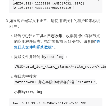
[ANID(UI32):12220829][AMID(FC32):S3RQ]
[ATID(UI64):4333283179807659119]]
如果客户端写入不正常、请使用警报中的租户ID来标识
租户：
转到*支持* >
工具
>
日志收集
。收集警报中存储节点
的应用程序日志。指定警报前后 15 分钟。请参阅
"收
集日志文件和系统数据"
。
提取文件并转到
：
bycast.log
/GID<grid_id>_<time_stamp>/<site_node>/<ti
在日志中搜索
。
method=PUT`并在字段中标识客户端 `clientIP
示例bycast。log
Jan  5 18:33:41 BHAVNAJ-DC1-S1-2-65 ADE: 