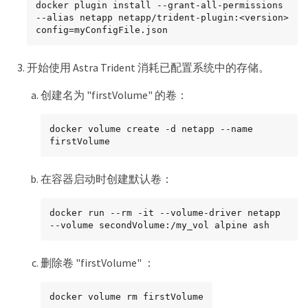
docker plugin install --grant-all-permissions 
--alias netapp netapp/trident-plugin:<version> 
config=myConfigFile.json
开始使用 Astra Trident 消耗已配置系统中的存储。
创建名为 "firstVolume" 的卷：
docker volume create -d netapp --name 
firstVolume
在容器启动时创建默认卷：
docker run --rm -it --volume-driver netapp 
--volume secondVolume:/my_vol alpine ash
删除卷 "firstVolume" ：
docker volume rm firstVolume