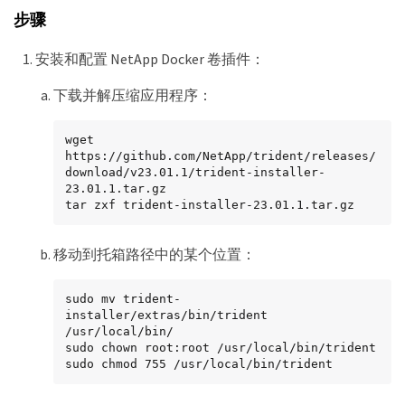
步骤
安装和配置 NetApp Docker 卷插件：
下载并解压缩应用程序：
wget 
https://github.com/NetApp/trident/releases/
download/v23.01.1/trident-installer-
23.01.1.tar.gz

tar zxf trident-installer-23.01.1.tar.gz
移动到托箱路径中的某个位置：
sudo mv trident-
installer/extras/bin/trident 
/usr/local/bin/

sudo chown root:root /usr/local/bin/trident

sudo chmod 755 /usr/local/bin/trident