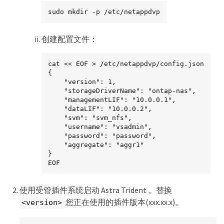
sudo mkdir -p /etc/netappdvp
创建配置文件：
cat << EOF > /etc/netappdvp/config.json

{

    "version": 1,

    "storageDriverName": "ontap-nas",

    "managementLIF": "10.0.0.1",

    "dataLIF": "10.0.0.2",

    "svm": "svm_nfs",

    "username": "vsadmin",

    "password": "password",

    "aggregate": "aggr1"

}

EOF
使用受管插件系统启动 Astra Trident 。替换
您正在使用的插件版本(xxx.xx.x)。
<version>