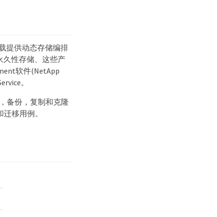
s 工作负载提供动态存储编排
永久性存储、这些产
lement软件(NetApp
Service。
先的快照，备份，复制和克隆
性和迁移用例。