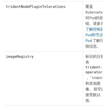
覆盖
tridentNodePluginTolerations
Kubernetes
对Pod的容
错。请参见
了解控制器
Pod和节点
Pod
了解详
细信息。
标识的注册
imageRegistry
表
trident-
operator
， `trident`
和其他图
像。 留空以
接受默认
值。