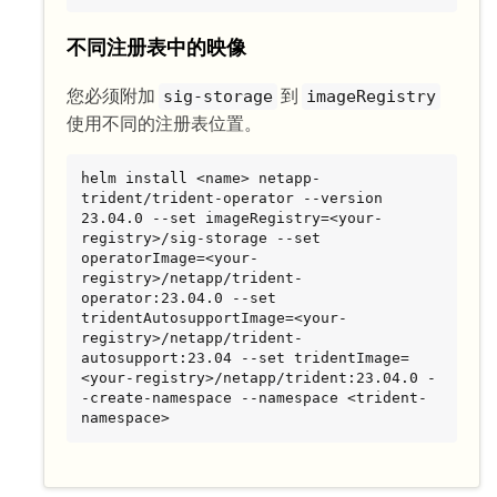
不同注册表中的映像
您必须附加
到
sig-storage
imageRegistry
使用不同的注册表位置。
helm install <name> netapp-
trident/trident-operator --version 
23.04.0 --set imageRegistry=<your-
registry>/sig-storage --set 
operatorImage=<your-
registry>/netapp/trident-
operator:23.04.0 --set 
tridentAutosupportImage=<your-
registry>/netapp/trident-
autosupport:23.04 --set tridentImage=
<your-registry>/netapp/trident:23.04.0 -
-create-namespace --namespace <trident-
namespace>