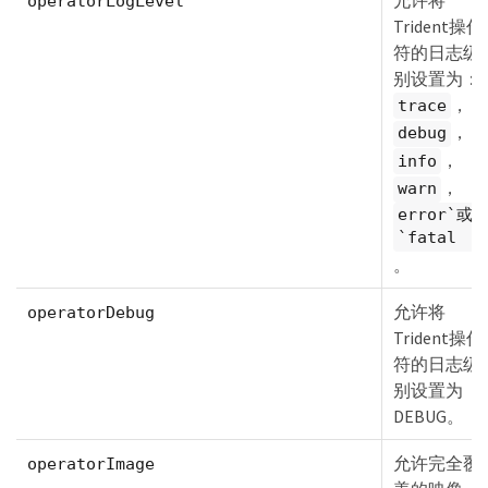
operatorLogLevel
Trident操作
符的日志级
别设置为：
，
trace
，
debug
，
info
，
warn
error`或
`fatal
。
允许将
operatorDebug
Trident操作
符的日志级
别设置为
DEBUG。
允许完全覆
operatorImage