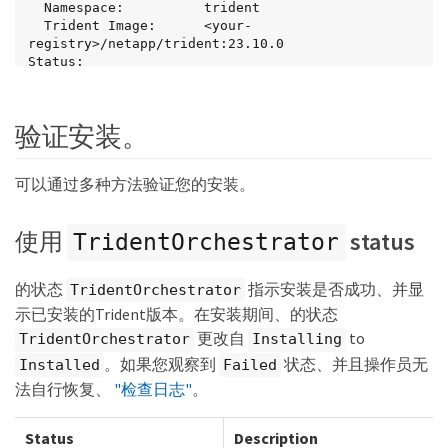
  Namespace:          trident

  Trident Image:      <your-
registry>/netapp/trident:23.10.0

Status:

  Current Installation Params:

    IPv6:                       false

    Autosupport Hostname:

验证安装。
    Autosupport Image:          <your-
registry>/netapp/trident-autosupport:23.10

    Autosupport Proxy:

可以通过多种方法验证您的安装。
    Autosupport Serial Number:

    Debug:                      true

    Http Request Timeout:       90s

使用
status
TridentOrchestrator
    Image Pull Secrets:

    Image Registry:       <your-registry>/sig-
storage

的状态
指示安装是否成功、并显
TridentOrchestrator
    k8sTimeout:           30

示已安装的Trident版本。在安装期间、的状态
    Kubelet Dir:          /var/lib/kubelet

    Log Format:           text

更改自
to
TridentOrchestrator
Installing
    Probe Port:           17546

。如果您观察到
状态、并且操作员无
Installed
Failed
    Silence Autosupport:  false

    Trident Image:        <your-
法自行恢复、
"检查日志"
。
registry>/netapp/trident:23.10.0

  Message:                Trident installed

Status
Description
  Namespace:              trident
