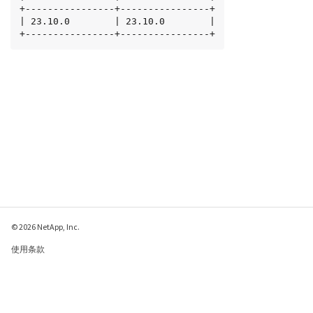
+----------------+----------------+

| 23.10.0        | 23.10.0        |

+----------------+----------------+
© 2026 NetApp, Inc.
使用条款
隐私策略
Cookie 政策