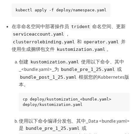
kubectl apply -f deploy/namespace.yaml
在非命名空间中部署操作员
命名空间、更新
trident
，
serviceaccount.yaml
和
并
clusterrolebinding.yaml
operator.yaml
使用生成捆绑包文件
。
kustomization.yaml
创建
使用以下命令、其中
kustomization.yaml
_<bundle.yaml>_为
或
bundle_pre_1_25.yaml
根据您的Kubbernetes版
bundle_post_1_25.yaml
本。
cp deploy/kustomization_<bundle.yaml> 
deploy/kustomization.yaml
使用以下命令编译分发包、其中_Data <bundle.yaml>
是
或
bundle_pre_1_25.yaml