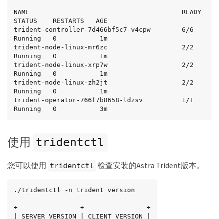
NAME                                       READY   
STATUS    RESTARTS   AGE

trident-controller-7d466bf5c7-v4cpw        6/6     
Running   0           1m

trident-node-linux-mr6zc                   2/2     
Running   0           1m

trident-node-linux-xrp7w                   2/2     
Running   0           1m

trident-node-linux-zh2jt                   2/2     
Running   0           1m

trident-operator-766f7b8658-ldzsv          1/1     
Running   0           3m
使用
tridentctl
您可以使用
检查安装的Astra Trident版本。
tridentctl
./tridentctl -n trident version

+----------------+----------------+

| SERVER VERSION | CLIENT VERSION |
