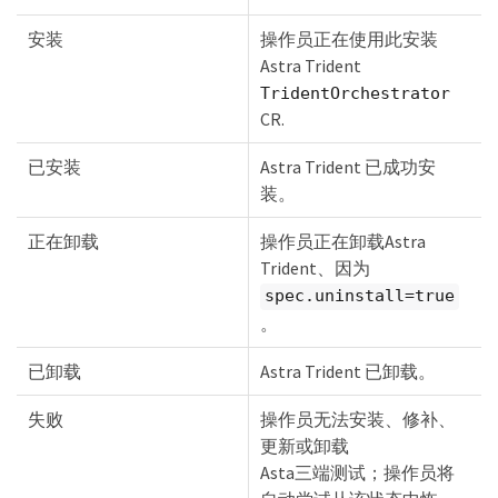
  Status:                 Installed

  Version:                v23.10.0

安装
操作员正在使用此安装
Events:

Astra Trident
    Type Reason Age From Message ---- ------ ---- 
---- -------Normal

TridentOrchestrator
    Installing 74s trident-operator.netapp.io 
CR.
Installing Trident Normal

    Installed 67s trident-operator.netapp.io 
已安装
Astra Trident 已成功安
Trident installed
装。
正在卸载
操作员正在卸载Astra
Trident、因为
spec.uninstall=true
。
已卸载
Astra Trident 已卸载。
失败
操作员无法安装、修补、
更新或卸载
Asta三端测试；操作员将