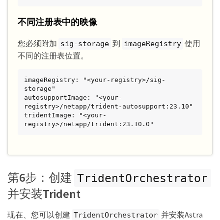
不同注册表中的映像
您必须附加
到
使用
sig-storage
imageRegistry
不同的注册表位置。
imageRegistry: "<your-registry>/sig-
storage"

autosupportImage: "<your-
registry>/netapp/trident-autosupport:23.10"

tridentImage: "<your-
registry>/netapp/trident:23.10.0"
第6步：创建
TridentOrchestrator
并安装Trident
现在、您可以创建
并安装Astra
TridentOrchestrator