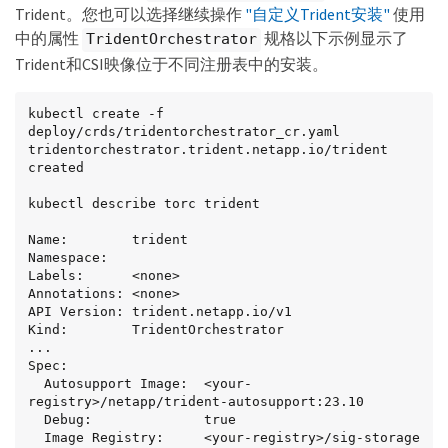
Trident。您也可以选择继续操作
"自定义Trident安装"
使用
中的属性
规格以下示例显示了
TridentOrchestrator
Trident和CSI映像位于不同注册表中的安装。
kubectl create -f 
deploy/crds/tridentorchestrator_cr.yaml

tridentorchestrator.trident.netapp.io/trident 
created

kubectl describe torc trident

Name:        trident

Namespace:

Labels:      <none>

Annotations: <none>

API Version: trident.netapp.io/v1

Kind:        TridentOrchestrator

...

Spec:

  Autosupport Image:  <your-
registry>/netapp/trident-autosupport:23.10

  Debug:              true

  Image Registry:     <your-registry>/sig-storage
