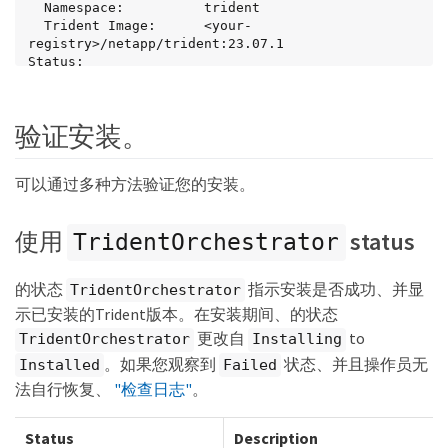
  Namespace:          trident

  Trident Image:      <your-
registry>/netapp/trident:23.07.1

Status:

  Current Installation Params:

    IPv6:                       false

    Autosupport Hostname:

验证安装。
    Autosupport Image:          <your-
registry>/netapp/trident-autosupport:23.07

    Autosupport Proxy:

可以通过多种方法验证您的安装。
    Autosupport Serial Number:

    Debug:                      true

    Http Request Timeout:       90s

使用
status
TridentOrchestrator
    Image Pull Secrets:

    Image Registry:       <your-registry>/sig-
storage

的状态
指示安装是否成功、并显
TridentOrchestrator
    k8sTimeout:           30

示已安装的Trident版本。在安装期间、的状态
    Kubelet Dir:          /var/lib/kubelet

    Log Format:           text

更改自
to
TridentOrchestrator
Installing
    Probe Port:           17546

。如果您观察到
状态、并且操作员无
Installed
Failed
    Silence Autosupport:  false

    Trident Image:        <your-
法自行恢复、
"检查日志"
。
registry>/netapp/trident:23.07.1

  Message:                Trident installed

Status
Description
  Namespace:              trident
