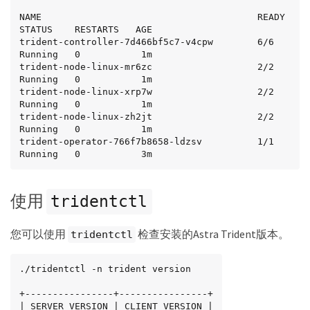
NAME                                       READY   
STATUS    RESTARTS   AGE

trident-controller-7d466bf5c7-v4cpw        6/6     
Running   0           1m

trident-node-linux-mr6zc                   2/2     
Running   0           1m

trident-node-linux-xrp7w                   2/2     
Running   0           1m

trident-node-linux-zh2jt                   2/2     
Running   0           1m

trident-operator-766f7b8658-ldzsv          1/1     
Running   0           3m
使用
tridentctl
您可以使用
检查安装的Astra Trident版本。
tridentctl
./tridentctl -n trident version

+----------------+----------------+

| SERVER VERSION | CLIENT VERSION |
