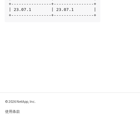
+----------------+----------------+

| 23.07.1        | 23.07.1        |

+----------------+----------------+
© 2026 NetApp, Inc.
使用条款
隐私策略
Cookie 政策