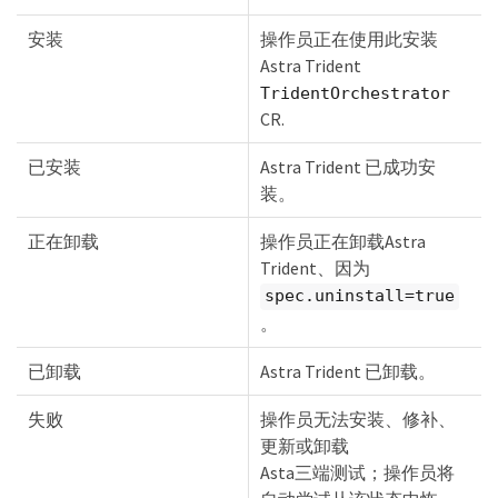
  Status:                 Installed

  Version:                v23.07.1

安装
操作员正在使用此安装
Events:

Astra Trident
    Type Reason Age From Message ---- ------ ---- 
---- -------Normal

TridentOrchestrator
    Installing 74s trident-operator.netapp.io 
CR.
Installing Trident Normal

    Installed 67s trident-operator.netapp.io 
已安装
Astra Trident 已成功安
Trident installed
装。
正在卸载
操作员正在卸载Astra
Trident、因为
spec.uninstall=true
。
已卸载
Astra Trident 已卸载。
失败
操作员无法安装、修补、
更新或卸载
Asta三端测试；操作员将