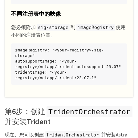
不同注册表中的映像
您必须附加
到
使用
sig-storage
imageRegistry
不同的注册表位置。
imageRegistry: "<your-registry>/sig-
storage"

autosupportImage: "<your-
registry>/netapp/trident-autosupport:23.07"

tridentImage: "<your-
registry>/netapp/trident:23.07.1"
第6步：创建
TridentOrchestrator
并安装Trident
现在、您可以创建
并安装Astra
TridentOrchestrator