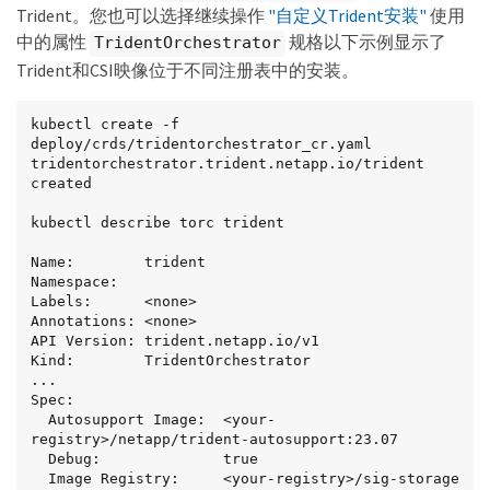
Trident。您也可以选择继续操作
"自定义Trident安装"
使用
中的属性
规格以下示例显示了
TridentOrchestrator
Trident和CSI映像位于不同注册表中的安装。
kubectl create -f 
deploy/crds/tridentorchestrator_cr.yaml

tridentorchestrator.trident.netapp.io/trident 
created

kubectl describe torc trident

Name:        trident

Namespace:

Labels:      <none>

Annotations: <none>

API Version: trident.netapp.io/v1

Kind:        TridentOrchestrator

...

Spec:

  Autosupport Image:  <your-
registry>/netapp/trident-autosupport:23.07

  Debug:              true

  Image Registry:     <your-registry>/sig-storage
