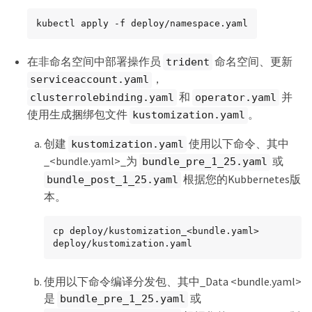
kubectl apply -f deploy/namespace.yaml
在非命名空间中部署操作员
命名空间、更新
trident
，
serviceaccount.yaml
和
并
clusterrolebinding.yaml
operator.yaml
使用生成捆绑包文件
。
kustomization.yaml
创建
使用以下命令、其中
kustomization.yaml
_<bundle.yaml>_为
或
bundle_pre_1_25.yaml
根据您的Kubbernetes版
bundle_post_1_25.yaml
本。
cp deploy/kustomization_<bundle.yaml> 
deploy/kustomization.yaml
使用以下命令编译分发包、其中_Data <bundle.yaml>
是
或
bundle_pre_1_25.yaml