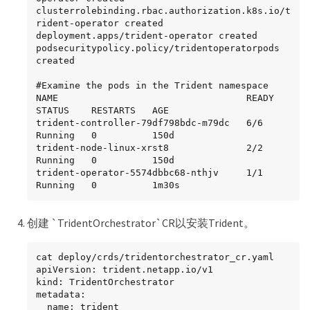
clusterrolebinding.rbac.authorization.k8s.io/t
rident-operator created

deployment.apps/trident-operator created

podsecuritypolicy.policy/tridentoperatorpods 
created

#Examine the pods in the Trident namespace

NAME                                  READY   
STATUS    RESTARTS   AGE

trident-controller-79df798bdc-m79dc   6/6     
Running   0          150d

trident-node-linux-xrst8              2/2     
Running   0          150d

trident-operator-5574dbbc68-nthjv     1/1     
Running   0          1m30s
创建 `TridentOrchestrator`CR以安装Trident。
cat deploy/crds/tridentorchestrator_cr.yaml

apiVersion: trident.netapp.io/v1

kind: TridentOrchestrator

metadata:

  name: trident
