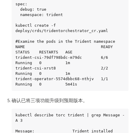
spec:

  debug: true

  namespace: trident

kubectl create -f 
deploy/crds/tridentorchestrator_cr.yaml

#Examine the pods in the Trident namespace

NAME                                READY   
STATUS    RESTARTS   AGE

trident-csi-79df798bdc-m79dc        6/6     
Running   0          1m

trident-csi-xrst8                   2/2     
Running   0          1m

trident-operator-5574dbbc68-nthjv   1/1     
Running   0          5m41s
确认已将三项功能升级到预期版本。
kubectl describe torc trident | grep Message -
A 3

Message:                Trident installed
