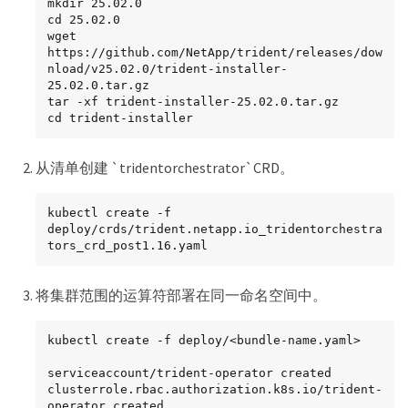
mkdir 25.02.0

cd 25.02.0

wget 
https://github.com/NetApp/trident/releases/dow
nload/v25.02.0/trident-installer-
25.02.0.tar.gz

tar -xf trident-installer-25.02.0.tar.gz

cd trident-installer
从清单创建 `tridentorchestrator`CRD。
kubectl create -f 
deploy/crds/trident.netapp.io_tridentorchestra
tors_crd_post1.16.yaml
将集群范围的运算符部署在同一命名空间中。
kubectl create -f deploy/<bundle-name.yaml>

serviceaccount/trident-operator created

clusterrole.rbac.authorization.k8s.io/trident-
operator created
