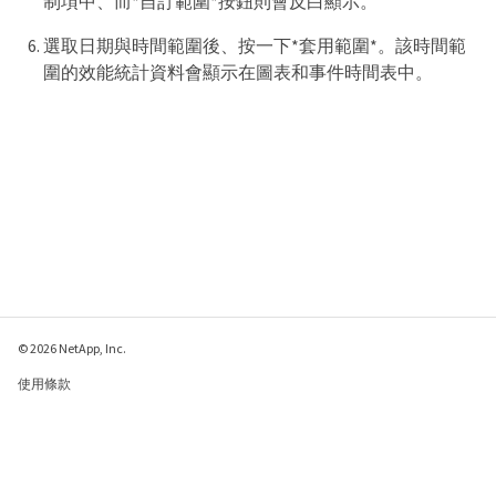
制項中、而*自訂範圍*按鈕則會反白顯示。
選取日期與時間範圍後、按一下*套用範圍*。該時間範
圍的效能統計資料會顯示在圖表和事件時間表中。
© 2026 NetApp, Inc.
使用條款
隱私權政策
Cookie 政策
Cookie 設定