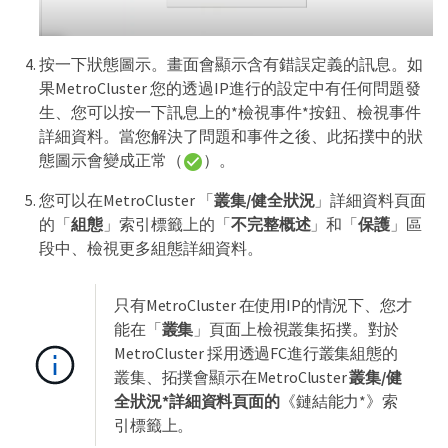
按一下狀態圖示。畫面會顯示含有錯誤定義的訊息。如
果MetroCluster 您的透過IP進行的設定中有任何問題發
生、您可以按一下訊息上的*檢視事件*按鈕、檢視事件
詳細資料。當您解決了問題和事件之後、此拓撲中的狀
態圖示會變成正常（
）。
您可以在MetroCluster 「
叢集/健全狀況
」詳細資料頁面
的「
組態
」索引標籤上的「
不完整概述
」和「
保護
」區
段中、檢視更多組態詳細資料。
只有MetroCluster 在使用IP的情況下、您才
能在「
叢集
」頁面上檢視叢集拓撲。對於
MetroCluster 採用透過FC進行叢集組態的
叢集、拓撲會顯示在MetroCluster
叢集/健
全狀況*詳細資料頁面的
《鏈結能力*》索
引標籤上。