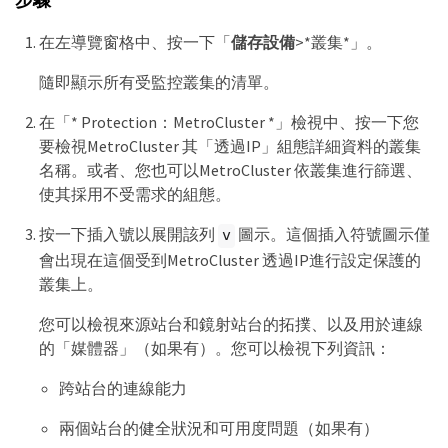
在左導覽窗格中、按一下「
儲存設備
>*叢集*」。
隨即顯示所有受監控叢集的清單。
在「* Protection：MetroCluster *」檢視中、按一下您
要檢視MetroCluster 其「透過IP」組態詳細資料的叢集
名稱。或者、您也可以MetroCluster 依叢集進行篩選、
使其採用不受需求的組態。
按一下插入號以展開該列
圖示。這個插入符號圖示僅
v
會出現在這個受到MetroCluster 透過IP進行設定保護的
叢集上。
您可以檢視來源站台和鏡射站台的拓撲、以及用於連線
的「媒體器」（如果有）。您可以檢視下列資訊：
跨站台的連線能力
兩個站台的健全狀況和可用度問題（如果有）