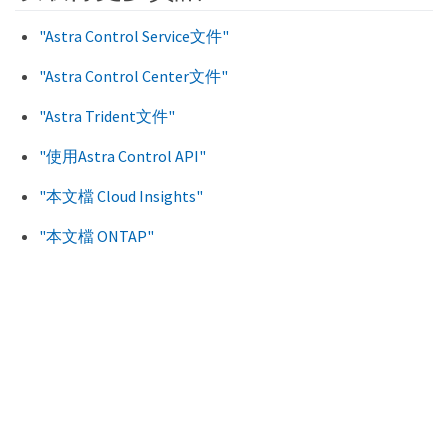
"Astra Control Service文件"
"Astra Control Center文件"
"Astra Trident文件"
"使用Astra Control API"
"本文檔 Cloud Insights"
"本文檔 ONTAP"