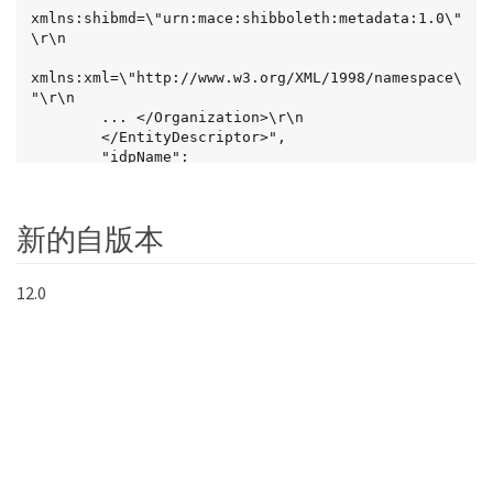
xmlns:shibmd=\"urn:mace:shibboleth:metadata:1.0\"
\r\n

xmlns:xml=\"http://www.w3.org/XML/1998/namespace\
"\r\n

        ... </Organization>\r\n

        </EntityDescriptor>",

        "idpName": 
"https://privider.name.url.com",

        "serviceProviderCertificate": "-----BEGIN 
CERTIFICATE-----\n

新的自版本
        MIID...SlBHi\n

        -----END CERTIFICATE-----\n",

        "spMetadataUrl": 
12.0
"https://10.193.100.100/auth/ui/saml2"

        }

    }

}