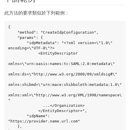
此方法的要求類似於下列範例：
{

    "method": "CreateIdpConfiguration",

    "params": {

        "idpMetadata": "<?xml version=\"1.0\" 
encoding=\"UTF-8\"?>

             <EntityDescriptor

xmlns=\"urn:oasis:names:tc:SAML:2.0:metadata\"

xmlns:ds=\"http://www.w3.org/2000/09/xmldsig#\"

xmlns:shibmd=\"urn:mace:shibboleth:metadata:1.0\"

xmlns:xml=\"http://www.w3.org/XML/1998/namespace\
"

               ...</Organization>

             </EntityDescriptor>",

        "idpName": 
"https://provider.name.url.com"

    },
