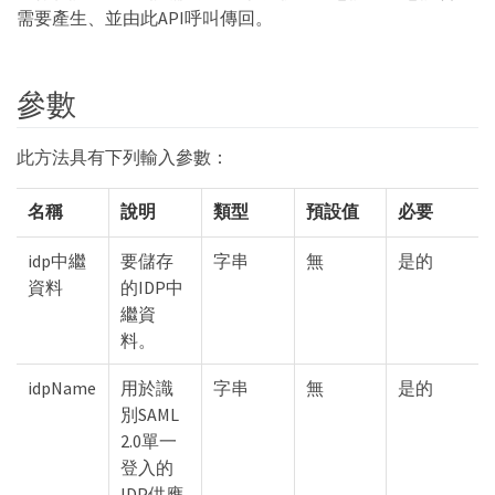
需要產生、並由此API呼叫傳回。
參數
此方法具有下列輸入參數：
名稱
說明
類型
預設值
必要
idp中繼
要儲存
字串
無
是的
資料
的IDP中
繼資
料。
idpName
用於識
字串
無
是的
別SAML
2.0單一
登入的
IDP供應