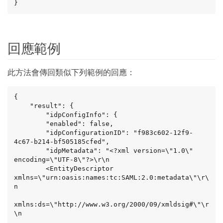
}
回應範例
此方法會傳回類似下列範例的回應：
{

    "result": {

        "idpConfigInfo": {

        "enabled": false,

        "idpConfigurationID": "f983c602-12f9-
4c67-b214-bf505185cfed",

        "idpMetadata": "<?xml version=\"1.0\" 
encoding=\"UTF-8\"?>\r\n

        <EntityDescriptor 
xmlns=\"urn:oasis:names:tc:SAML:2.0:metadata\"\r\
n

xmlns:ds=\"http://www.w3.org/2000/09/xmldsig#\"\r
\n
