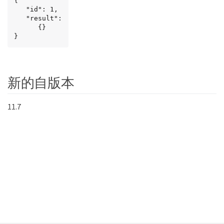
{

   "id": 1,

   "result":

      {}

}
新的自版本
11.7