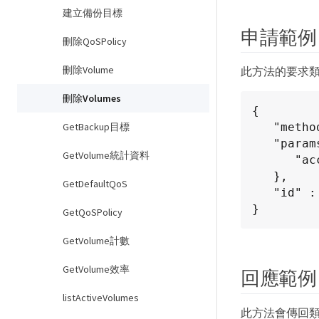
建立備份目標
申請範例
刪除QoSPolicy
刪除Volume
此方法的要求
刪除Volumes
{

   "method": "DeleteVolumes",

GetBackup目標
   "params": {

GetVolume統計資料
      "accountIDs" : [1, 2, 3]

   },

GetDefaultQoS
   "id" : 1

}
GetQoSPolicy
GetVolume計數
GetVolume效率
回應範例
listActiveVolumes
此方法會傳回