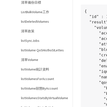
清單備份目標
{

ListBulkVolume工作
  "id" : 1,

listDeletedVolumes
  "result": {

    "volumes" : [ {

清單政策
      "access": "readWrite",

      "accountID": 1,

listSyncJobs
      "attributes": {},

      "blockSize": 4096,

listVolume QoSHisthoSILettes
      "createTime": "2015-03-06T18:50:56Z",

清單Volume
      "deleteTime": "",

      "enable512e": False,

listVolume統計資料
      "iqn": "iqn.2010-01.com.solidfire:pzsr.vclient-030-v00001.1",

      "name": "vclient-030-v00001",

listVolumesForAccount
      "qos": {

        "burstIOPS": 15000,

listVolume狀態ByAccount
        "burstTime": 60,

listVolumesStatsByVirtualVolume
        "curve": {},

        "maxIOPS": 15000,
