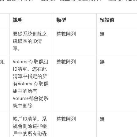
說明
類型
預設值
要從系統刪除之
整數陣列
無
磁碟區的ID清
單。
群組
Volume存取群組
整數陣列
無
ID清單。您在此
清單中指定的所
有Volume存取群
組中的所有
Volume都會從系
統中刪除。
帳戶ID清單。系
整數陣列
無
統會刪除這些帳
戶中的所有磁碟