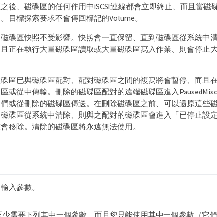
之後、磁碟區的任何作用中iSCSI連線都會立即終止、而且當磁
。目標探索要求不會傳回標記的Volume。
的磁碟區快照不受影響。快照會一直保留、直到磁碟區從系統中
、且正在執行大量磁碟區讀取或大量磁碟區寫入作業、則會停止
磁碟區已與磁碟區配對、配對磁碟區之間的複寫將會暫停、而且
或從中傳輸。刪除的磁碟區配對的遠端磁碟區進入PausedMiscon
它們或從刪除的磁碟區傳送。在刪除磁碟區之前、可以還原這些
的磁碟區從系統中清除、則與之配對的磁碟區會進入「已停止設
態會移除。清除的磁碟區將永遠無法使用。
列輸入參數。
至少需要下列其中一個參數、而且您只能使用其中一個參數（它