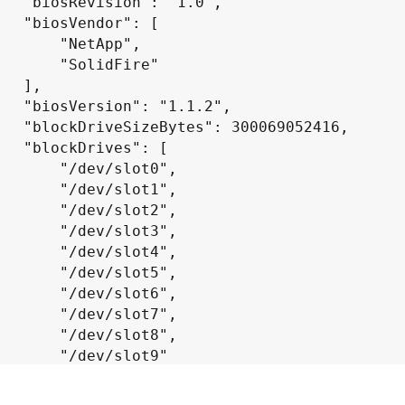
 "1.0",

or": [

 "NetApp",

"SolidFire"

 ],

1.1.2",

069052416,

es": [

/dev/slot0",

/dev/slot1",

/dev/slot2",

/dev/slot3",

/dev/slot4",

/dev/slot5",

/dev/slot6",

/dev/slot7",

/dev/slot8",

/dev/slot9"

 ],

tandard",
