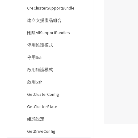
            "biosRevision":
            "biosVend
CreClusterSupportBundle
               
建立支援產品組合
                
           
刪除AllSupportBundles
            "biosVersion": "
            "blockDriveSizeBytes": 300
停用維護模式
            "blockDriv
                "
停用Ssh
                "
啟用維護模式
                "
                "
啟用Ssh
                "
                "
GetClusterConfig
                "
GetClusterState
                "
                "
組態設定
                "
           
GetDriveConfig
            "blockServiceFormat": "S