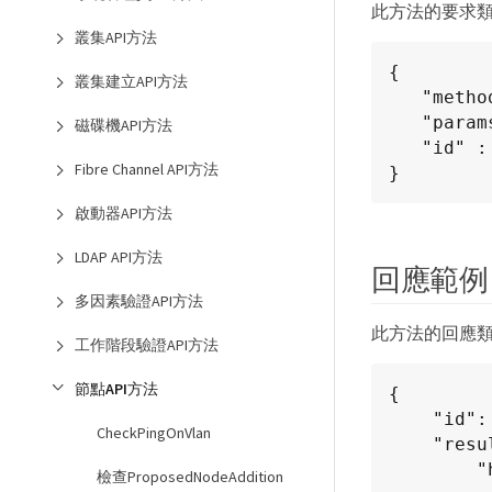
此方法的要求
叢集API方法
{

叢集建立API方法
   "method": "GetHardwareConfig",

   "params": {},

磁碟機API方法
   "id" : 1

Fibre Channel API方法
}
啟動器API方法
LDAP API方法
回應範例
多因素驗證API方法
此方法的回應
工作階段驗證API方法
節點API方法
{

    "id": 1,

CheckPingOnVlan
    "result": {

        "hardwareConfig": {

檢查ProposedNodeAddition