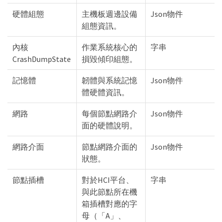
硬體組態
主機板週邊設備
Json物件
組態資訊。
內核
作業系統核心的
字串
CrashDumpState
損毀傾印組態。
記憶體
韌體與系統記憶
Json物件
體硬體資訊。
網路
每個節點網路介
Json物件
面的硬體說明。
網路介面
節點網路介面的
Json物件
狀態。
節點插槽
對於HCI平台、
字串
與此節點所在機
箱插槽對應的字
母（「A」、