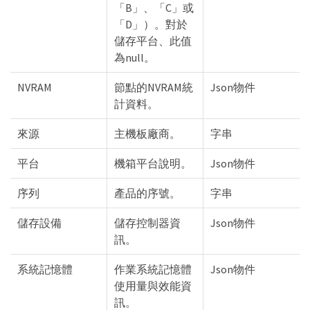
「B」、「C」或
「D」）。對於
儲存平台、此值
為null。
NVRAM
節點的NVRAM統
Json物件
計資料。
來源
主機板廠商。
字串
平台
機箱平台說明。
Json物件
序列
產品的序號。
字串
儲存設備
儲存控制器資
Json物件
訊。
系統記憶體
作業系統記憶體
Json物件
使用量與效能資
訊。