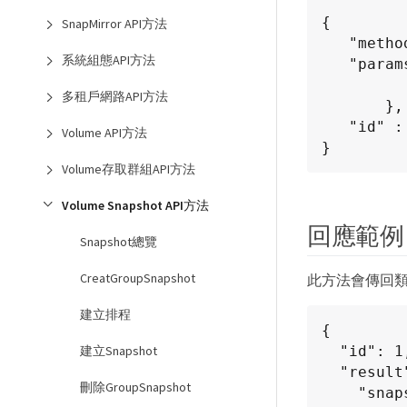
{

SnapMirror API方法
   "method": "ListSnapshots",

系統組態API方法
   "params": {

             "volume
多租戶網路API方法
       },

   "id" : 1

Volume API方法
}
Volume存取群組API方法
Volume Snapshot API方法
回應範例
Snapshot總覽
CreatGroupSnapshot
此方法會傳回
建立排程
{

  "id": 1,

建立Snapshot
  "result": {

刪除GroupSnapshot
    "snapshots": [
