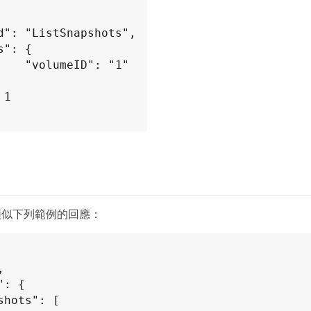
ID": "1"

類似下列範例的回應：