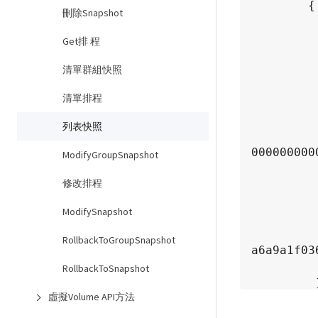
        {

刪除Snapshot
          "attributes": {}
          "checksum": "0x0"
Get排 程
          "createTime": "2015-05-08T13:15:00Z
清單群組快照
          "enableRemoteReplication": tru
          "expirationReason": "None
清單排程
          "expirationTime": "2015-05-08T21:15:00
          "groupID": 0
列表快照
          "groupSnapshotUUID": "00000000-0000-0000-0
0000000000
ModifyGroupSnapshot
          "name": "Hourly"
修改排程
          "remoteStatuses": 
          
ModifySnapshot
                "remoteSt
                "volumePairUUID": 
RollbackToGroupSnapshot
a6a9a1f036
          
RollbackToSnapshot
         ],

虛擬Volume API方法
          "snapshotID": 572
          "snapshotUUID": "efa98e40-cb36-4c20-a090-a36c48296c1