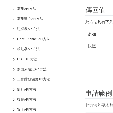
傳回值
叢集API方法
叢集建立API方法
此方法具有下
磁碟機API方法
名稱
Fibre Channel API方法
快照
啟動器API方法
LDAP API方法
多因素驗證API方法
工作階段驗證API方法
節點API方法
申請範例
複寫API方法
此方法的要求
安全API方法