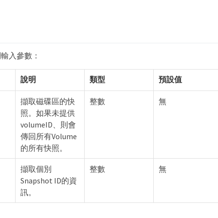
列輸入參數：
說明
類型
預設值
擷取磁碟區的快
整數
無
照。如果未提供
volumeID、則會
傳回所有Volume
的所有快照。
擷取個別
整數
無
Snapshot ID的資
訊。