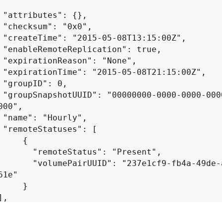
,

,

",

e,

",

Z",

,

000-
00",

,

[

    {

atus": "Present",

"237e1cf9-fb4a-49de-a089-
1e"

    }

,

4",
