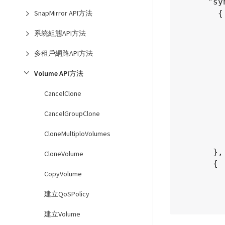
      "syncJobs":[

        {

SnapMirror API方法
           "bytesPerSecond":275314.88344
系統組態API方法
           "currentBytes":17825
           "dstServiceID"
多租戶網路API方法
           "elapsedTime":289.45683820
           "percentComplete":8.9005235602
Volume API方法
           "remainingTime":2962.6759210
CancelClone
           "sliceID"
           "srcServiceID"
CancelGroupClone
           "stage":"who
           "totalBytes":200278
CloneMultiploVolumes
           "type":"sli
       },

CloneVolume
       {

CopyVolume
           "bytesPerSecond":305461.31986
           "cloneID"
建立QoSPolicy
           "currentBytes":8178
           "dstServiceID"
建立Volume
           "dstVolumeID