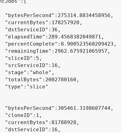
58956,

7920,

:36,

49871,

09423,

65957,

:5,

:16,

le",

0160,

ce"

07744,

:1,

8928,

:16,

":6,
