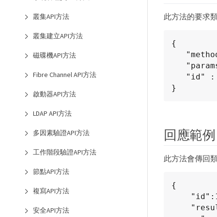
此方法的要求
叢集API方法
叢集建立API方法
{

   "method": "ListSyncJobs",

磁碟機API方法
   "params": { },

Fibre Channel API方法
   "id" : 1

}
啟動器API方法
LDAP API方法
回應範例
多因素驗證API方法
工作階段驗證API方法
此方法會傳回
節點API方法
{

複寫API方法
    "id":1,

    "result":{

安全API方法