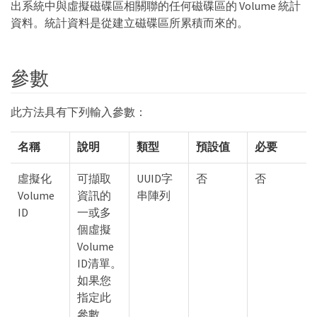
出系統中與虛擬磁碟區相關聯的任何磁碟區的 Volume 統計
資料。統計資料是從建立磁碟區所累積而來的。
參數
此方法具有下列輸入參數：
名稱
說明
類型
預設值
必要
虛擬化
可擷取
UUID字
否
否
Volume
資訊的
串陣列
ID
一或多
個虛擬
Volume
ID清單。
如果您
指定此
參數、