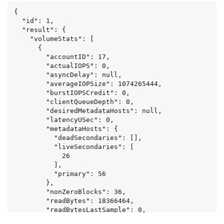
{

  "id": 1,

  "result": {

    "volumeStats": [

      {

        "accountID": 17,

        "actualIOPS": 0,

        "asyncDelay": null,

        "averageIOPSize": 1074265444,

        "burstIOPSCredit": 0,

        "clientQueueDepth": 0,

        "desiredMetadataHosts": null,

        "latencyUSec": 0,

        "metadataHosts": {

          "deadSecondaries": [],

          "liveSecondaries": [

            26

          ],

          "primary": 56

        },

        "nonZeroBlocks": 36,

        "readBytes": 18366464,

        "readBytesLastSample": 0,

        "readLatencyUSec": 0,
