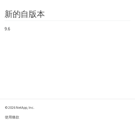
        "readOps": 156,

        "readOpsLastSample": 0,

新的自版本
        "samplePeriodMSec": 500,

        "throttle": 0,

        "timestamp": "2016-10-
9.6
10T17:46:35.914642Z",

        "unalignedReads": 156,

        "unalignedWrites": 185,

        "virtualVolumeID": "070ac0ba-f344-4f4c-
b79c-142efa3642e8",

        "volumeAccessGroups": [],

        "volumeID": 12518,

        "volumeSize": 91271200768,

        "volumeUtilization": 0,

        "writeBytes": 23652213248,

        "writeBytesLastSample": 0,

        "writeLatencyUSec": 0,

        "writeOps": 185,

        "writeOpsLastSample": 0,

        "zeroBlocks": 22282972

© 2026 NetApp, Inc.
      }

    ]

使用條款
  }

隱私權政策
}