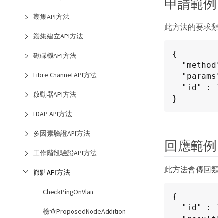
申請範例
叢集API方法
此方法的要求
叢集建立API方法
{

磁碟機API方法
  "method": "ResetNodeSupplementalTlsCiphers",

Fibre Channel API方法
  "params": {},

  "id" : 1

啟動器API方法
}
LDAP API方法
多因素驗證API方法
回應範例
工作階段驗證API方法
此方法會傳回
節點API方法
CheckPingOnVlan
{

  "id" : 1,

檢查ProposedNodeAddition