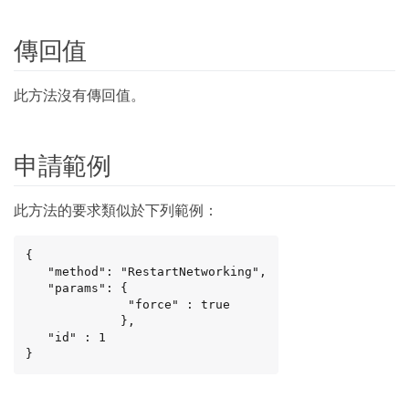
傳回值
此方法沒有傳回值。
申請範例
此方法的要求類似於下列範例：
{

   "method": "RestartNetworking",

   "params": {

              "force" : true

             },

   "id" : 1

}