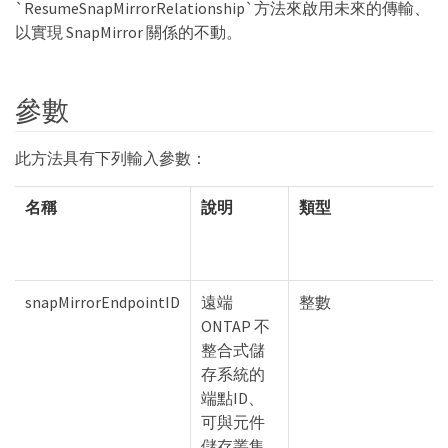
`ResumeSnapMirrorRelationship`方法來啟用未來的傳輸、
以實現 SnapMirror 關係的不動。
參數
此方法具有下列輸入參數：
名稱
說明
類型
snapMirrorEndpointID
遠端
整數
ONTAP 不
整合式儲
存系統的
端點ID、
可與元件
儲存叢集