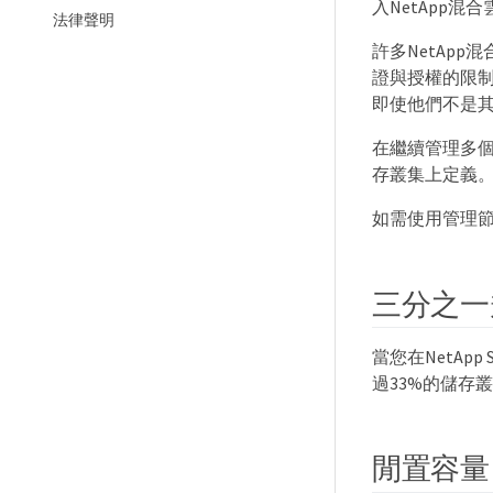
入NetApp
法律聲明
許多NetAp
證與授權的限制
即使他們不是
在繼續管理多
存叢集上定義
如需使用管理
三分之一
當您在NetAp
過33%的儲存
閒置容量