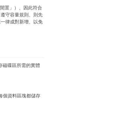
「閒置」）、因此符合
不遵守容量規則、則先
應一律成對新增、以免
少儲存磁碟區所需的實體
每個資料區塊都儲存
。