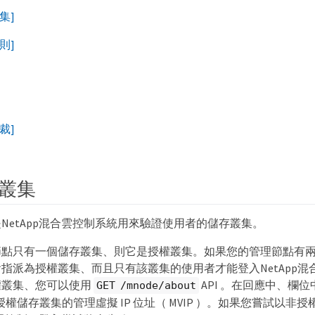
集]
則]
裁]
叢集
NetApp混合雲控制系統用來驗證使用者的儲存叢集。
節點只有一個儲存叢集、則它是授權叢集。如果您的管理節點有
指派為授權叢集、而且只有該叢集的使用者才能登入NetApp混
權叢集、您可以使用
API 。在回應中、欄位中
GET /mnode/about
rl`是授權儲存叢集的管理虛擬 IP 位址（ MVIP ）。如果您嘗試以