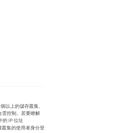
兩個以上的儲存叢集、
合雲控制。若要瞭解
的 IP 位址
非授權叢集的使用者身分登