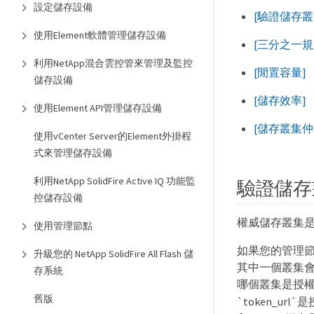
設定儲存設備
[驗證儲存叢
使用Element軟體管理儲存設備
[三分之一規
利用NetApp混合雲控管來管理及監控
[閒置容量]
儲存設備
[儲存效率]
使用Element API管理儲存設備
[儲存叢集仲
使用vCenter Server的Element外掛程
式來管理儲存設備
利用NetApp SolidFire Active IQ 功能監
驗證儲存
控儲存設備
權威儲存叢集是
使用管理節點
如果您的管理
升級您的 NetApp SolidFire All Flash 儲
其中一個叢集會
存系統
哪個叢集是授
舊版
`token_u