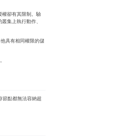
授權卻有其限制。驗
的叢集上執行動作、
其他具有相同權限的儲
。
一儲存節點都無法容納超