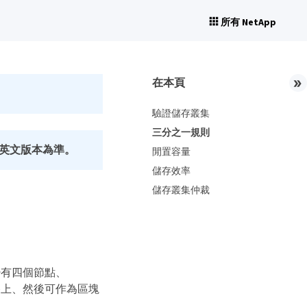
所有 NetApp
在本頁
驗證儲存叢集
三分之一規則
英文版本為準。
閒置容量
儲存效率
儲存叢集仲裁
少有四個節點、
網路上、然後可作為區塊