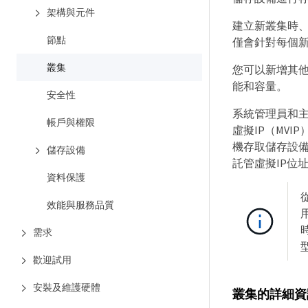
架構與元件
建立新叢集時
節點
僅會針對每個新
叢集
您可以新增其
能和容量。
安全性
系統管理員和主
帳戶與權限
虛擬IP（MVI
機存取儲存設備
儲存設備
託管虛擬IP位
資料保護
效能與服務品質
需求
歡迎試用
安裝及維護硬體
叢集的詳細資