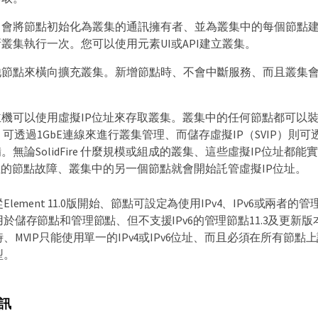
、會將節點初始化為叢集的通訊擁有者、並為叢集中的每個節點
叢集執行一次。您可以使用元素UI或API建立叢集。
他節點來橫向擴充叢集。新增節點時、不會中斷服務、而且叢集
機可以使用虛擬IP位址來存取叢集。叢集中的任何節點都可以裝
P）可透過1GbE連線來進行叢集管理、而儲存虛擬IP（SVIP）則可
。無論SolidFire 什麼規模或組成的叢集、這些虛擬IP位址都
址的節點故障、叢集中的另一個節點就會開始託管虛擬IP位址。
從Element 11.0版開始、節點可設定為使用IPv4、IPv6或兩者
用於儲存節點和管理節點、但不支援IPv6的管理節點11.3及更新
時、MVIP只能使用單一的IPv4或IPv6位址、而且必須在所有節
型。
訊