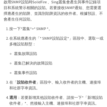
啟用SNMP設陷時SolidFire 、Sing叢集會產生與事件記錄項
目和系統警示相關的設陷。若要接收SNMP通知、您需要選
擇應產生的陷阱、並識別陷阱資訊的收件者。根據預設、不
會產生任何設陷。
按一下*叢集*>* SNMP *。
在系統應產生的「* SNMP設陷設定*」區段中、選取一或
多種設陷類型：
叢集故障設陷
叢集已解決的故障設陷
叢集事件設陷
在「
設陷收件者
」區段中、輸入收件者的主機、連接埠
和社群字串資訊。
選用
：若要新增其他設陷收件者、請按一下*「新增設陷
收件者」*、然後輸入主機、連接埠和社群字串資訊。