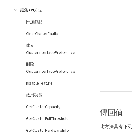
叢集API方法
附加節點
ClearClusterFaults
建立
ClusterInterfacePreference
刪除
ClusterInterfacePreference
DisableFeature
啟用功能
GetClusterCapacity
傳回值
GetClusterFullThreshold
此方法具有下
GetClusterHardwareInfo