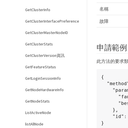
名稱
GetClusterInfo
故障
GetClusterInterfacePreference
GetClusterMasterNodeID
GetClusterStats
申請範例
GetClusterVersion資訊
此方法的要求
GetFeatureStatus
{

GetLoginSessionInfo
  "method": "ListClusterFaults",

GetNodeHardwareInfo
    "params": {

      "faultTypes": "current",

GetNodeStats
      "bestPractices": true

    },

ListActiveNode
    "id": 1

}
listAllNode