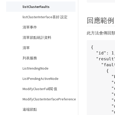
listClusterFaults
listClusterInterface喜好 設定
回應範例
清單事件
此方法會傳回
清單節點統計資料
{

清單
  "id": 1,

列表服務
  "result": {

    "faults": [

ListVendingNode
      {

        "blocksUpgrade": false,

ListPendingActiveNode
        "clusterFaultID": 3,

        "code": "driveAvailable",

ModifyClusterFull閥 值
        "data": null,

ModifyClusterInterfacePreference
        "date": "2024-04-03T22:22:56.660275Z",

        "details": "Node ID 1 has 6 available drive(s).",

遠端節點
        "driveID": 0,
