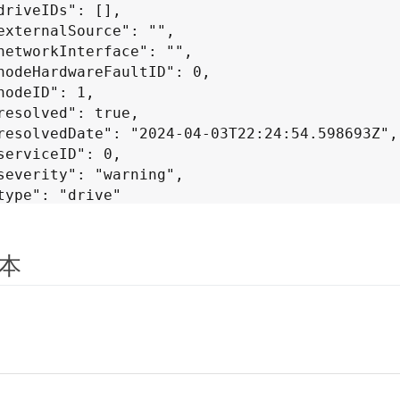
本
ured or disconnected.  Remove the local pairin
he clusters. Disconnected Cluster Pairs: []. M