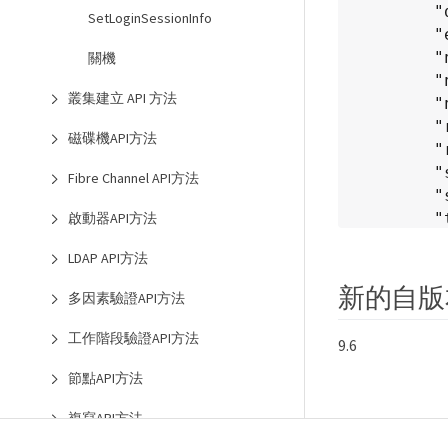
        "driveIDs": [],

SetLoginSessionInfo
        "externalSource": "",

        "networkInterface": "",

關機
        "nodeHardwareFaultID": 0,

叢集建立 API 方法
        "nodeID": 1,

        "resolved": true,

磁碟機API方法
        "resolvedDate": "2024-04-03T22:24:54.598693Z",

        "serviceID": 0,

Fibre Channel API方法
        "severity": "warning",

        "type": "drive"

啟動器API方法
      },

LDAP API方法
      {

        "clusterFaultID": 9,

新的自版
多因素驗證API方法
        "code": "disconnectedClusterPair",

        "data": null,

工作階段驗證API方法
9.6
        "date": "2016-04-26T20:40:08.736597Z",

節點API方法
        "details": "One of the clusters in a pair may have become 
misconfig
複寫API方法
pairing t