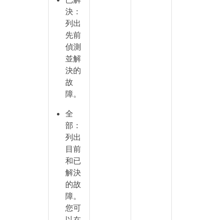
決：
列出
先前
偵測
並解
決的
故
障。
全
部：
列出
目前
和已
解決
的故
障。
您可
以在