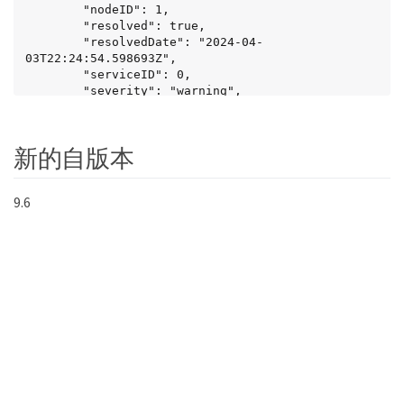
        "nodeID": 1,

        "resolved": true,

        "resolvedDate": "2024-04-
03T22:24:54.598693Z",

        "serviceID": 0,

        "severity": "warning",

        "type": "drive"

      },

      {

新的自版本
        "clusterFaultID": 9,

        "code": "disconnectedClusterPair",

        "data": null,

9.6
        "date": "2016-04-26T20:40:08.736597Z",

        "details": "One of the clusters in a pair 
may have become misconfigured or disconnected.  
Remove the local pairing and retry pairing the 
clusters. Disconnected Cluster Pairs: []. 
Misconfigured Cluster Pairs: [3]",

        "driveID": 0,

        "driveIDs": [],

        "nodeHardwareFaultID": 0,

        "nodeID": 0,

        "resolved": false,

        "resolvedDate": "",

        "serviceID": 0,
