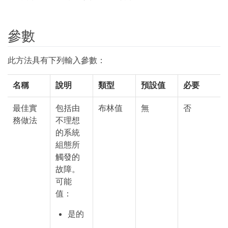
參數
此方法具有下列輸入參數：
名稱
說明
類型
預設值
必要
最佳實
包括由
布林值
無
否
務做法
不理想
的系統
組態所
觸發的
故障。
可能
值：
是的