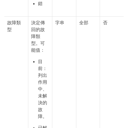
錯
故障類
決定傳
字串
全部
否
型
回的故
障類
型。可
能值：
目
前：
列出
作用
中、
未解
決的
故
障。
已解