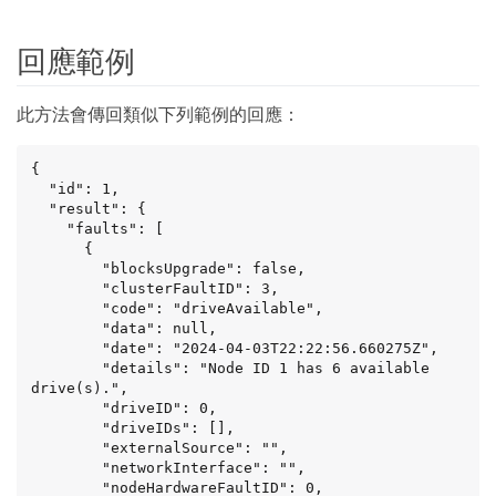
回應範例
此方法會傳回類似下列範例的回應：
{

  "id": 1,

  "result": {

    "faults": [

      {

        "blocksUpgrade": false,

        "clusterFaultID": 3,

        "code": "driveAvailable",

        "data": null,

        "date": "2024-04-03T22:22:56.660275Z",

        "details": "Node ID 1 has 6 available 
drive(s).",

        "driveID": 0,

        "driveIDs": [],

        "externalSource": "",

        "networkInterface": "",

        "nodeHardwareFaultID": 0,
