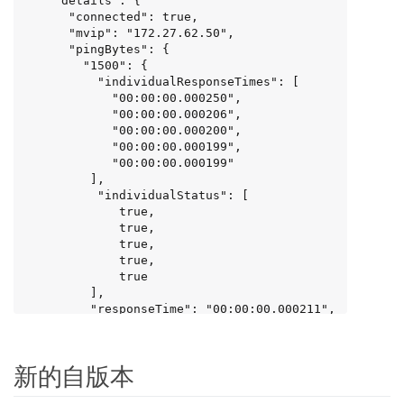
    "details": {

      "connected": true,

      "mvip": "172.27.62.50",

      "pingBytes": {

        "1500": {

          "individualResponseTimes": [

            "00:00:00.000250",

            "00:00:00.000206",

            "00:00:00.000200",

            "00:00:00.000199",

            "00:00:00.000199"

         ],

          "individualStatus": [

             true,

             true,

             true,

             true,

             true

         ],

         "responseTime": "00:00:00.000211",

         "successful": true

       },

       "56": {

新的自版本
          "individualResponseTimes": [

            "00:00:00.000217",
