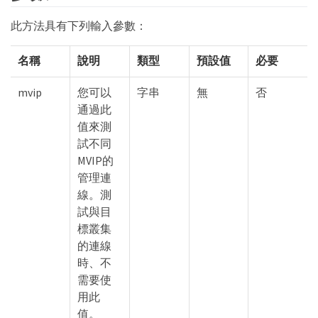
此方法具有下列輸入參數：
名稱
說明
類型
預設值
必要
mvip
您可以
字串
無
否
通過此
值來測
試不同
MVIP的
管理連
線。測
試與目
標叢集
的連線
時、不
需要使
用此
值。