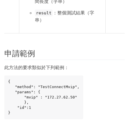
間長度（字串）
：整個測試結果（字
result
串）
申請範例
此方法的要求類似於下列範例：
{

   "method": "TestConnectMvip",

   "params": {

       "mvip" : "172.27.62.50"

       },

    "id":1

}