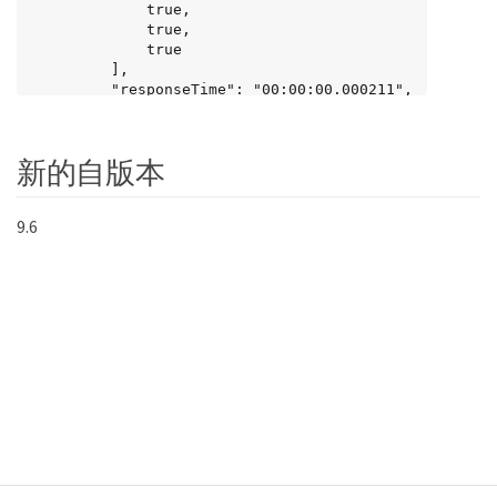
             true,

             true,

             true

         ],

         "responseTime": "00:00:00.000211",

         "successful": true

       },

       "56": {

新的自版本
          "individualResponseTimes": [

            "00:00:00.000217",

            "00:00:00.000122",

9.6
            "00:00:00.000117",

            "00:00:00.000119",

            "00:00:00.000121"

         ],

         "individualStatus": [

            true,

            true,

            true,

            true,

            true

         ],

         "responseTime": "00:00:00.000139",

         "successful": true

        }
