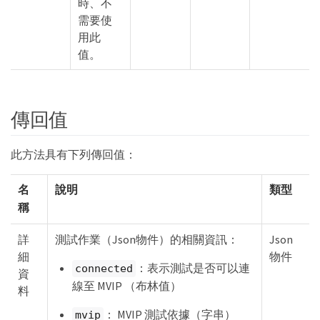
時、不
需要使
用此
值。
傳回值
此方法具有下列傳回值：
名
說明
類型
稱
詳
測試作業（Json物件）的相關資訊：
Json
細
物件
：表示測試是否可以連
connected
資
線至 MVIP （布林值）
料
： MVIP 測試依據（字串）
mvip