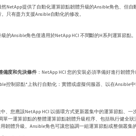
雖然NetApp提供了自動化運算節點韌體升級的Ansible角色
行。只有盡力支援Ansible自動化的修改。
升級的Ansible角色僅適用於NetApp HCI 不間斷的H系列
整備度和先決條件
：NetApp HCI 您的安裝必須準備好進行韌
sible控制節點*上執行自動化：實體或虛擬伺服器、以在Ansibl
中、您應該NetApp HCI 以循環方式更新叢集中的運算節點、
協調單一運算節點的整體運算節點韌體升級程序、包括執行健全狀況
用韌體升級。Ansible角色可讓您協調一組運算節點或整個叢集