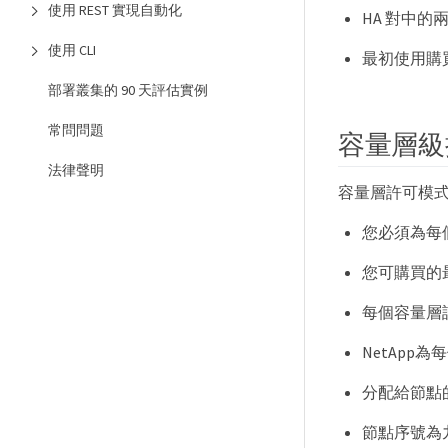
使用 REST 實現自動化
HA 對中
使用 CLI
最初使用購買
部署叢集的 90 天評估實例
常問問題
容量層級
法律聲明
容量層許可模
您必須為每個
您可購買的最
每個容量層
NetApp為
分配給節點
節點序號為