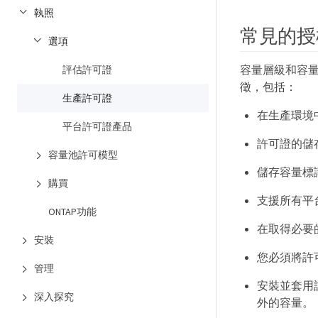
執照
常見的授
選項
容量層級和容
評估許可證
徵，包括：
生產許可證
在生產環境中
平台許可證產品
許可證的儲存
容量池許可模型
儲存容量標識
購買
支援所有平
ONTAP功能
在取得必要
安裝
您必須將許
管理
安裝並套用
深入探究
外的容量。