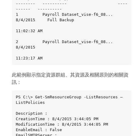
--------   ----------                     ----
------   ----------

1          Payroll Dataset_vise-f6_08...  
8/4/2015     Full Backup

11:02:32 AM

2          Payroll Dataset_vise-f6_08...  
8/4/2015

11:23:17 AM
此範例顯示指定資源群組、其資源及相關原則的相關資
訊：
PS C:\> Get-SmResourceGroup -ListResources –
ListPolicies

Description :

CreationTime : 8/4/2015 3:44:05 PM

ModificationTime : 8/4/2015 3:44:05 PM

EnableEmail : False

EmailSMTPServer :
