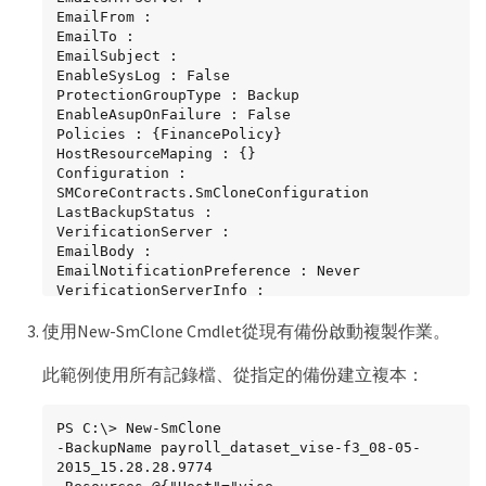
EmailFrom :

EmailTo :

EmailSubject :

EnableSysLog : False

ProtectionGroupType : Backup

EnableAsupOnFailure : False

Policies : {FinancePolicy}

HostResourceMaping : {}

Configuration : 
SMCoreContracts.SmCloneConfiguration

LastBackupStatus :

VerificationServer :

EmailBody :

EmailNotificationPreference : Never

VerificationServerInfo : 
SMCoreContracts.SmVerificationServerInfo

使用New-SmClone Cmdlet從現有備份啟動複製作業。
SchedulerSQLInstance :

CustomText :

CustomSnapshotFormat :

此範例使用所有記錄檔、從指定的備份建立複本：
SearchResources : False

ByPassCredential : False

IsCustomSnapshot :

PS C:\> New-SmClone

MaintenanceStatus : Production

-BackupName payroll_dataset_vise-f3_08-05-
PluginProtectionGroupTypes : {SMSQL}

2015_15.28.28.9774

Name : Payrolldataset
