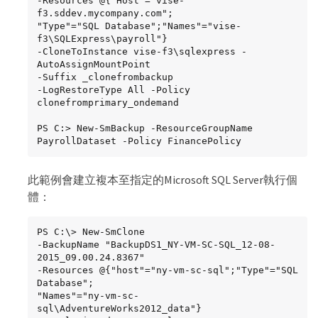
-Resources @{"Host"="vise-
Type : Group

f3.sddev.mycompany.com";

Id : 1

"Type"="SQL Database";"Names"="vise-
Host :

f3\SQLExpress\payroll"}

UserName :

-CloneToInstance vise-f3\sqlexpress -
Passphrase :

AutoAssignMountPoint

Deleted : False

-Suffix _clonefrombackup

Auth : SMCoreContracts.SmAuth

-LogRestoreType All -Policy 
IsClone : False

clonefromprimary_ondemand

CloneLevel : 0

ApplySnapvaultUpdate : False

PS C:> New-SmBackup -ResourceGroupName 
ApplyRetention : False

PayrollDataset -Policy FinancePolicy
RetentionCount : 0

RetentionDays : 0

此範例會建立複本至指定的Microsoft SQL Server執行個
ApplySnapMirrorUpdate : False

SnapVaultLabel :

體：
MirrorVaultUpdateRetryCount : 7

AppPolicies : {}

Description : FinancePolicy

PS C:\> New-SmClone

PreScriptPath :

-BackupName "BackupDS1_NY-VM-SC-SQL_12-08-
PreScriptArguments :

2015_09.00.24.8367"

PostScriptPath :

-Resources @{"host"="ny-vm-sc-sql";"Type"="SQL 
PostScriptArguments :

Database";

ScriptTimeOut : 60000

"Names"="ny-vm-sc-
DateModified : 8/4/2015 3:43:30 PM

sql\AdventureWorks2012_data"}
