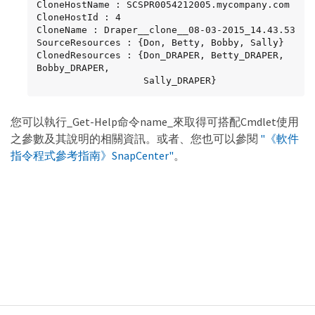
LogDirectory :

CloneHostName : SCSPR0054212005.mycompany.com

AgName :

CloneHostId : 4

Version :

CloneName : Draper__clone__08-03-2015_14.43.53

VolumeGroupIndex : -1

SourceResources : {Don, Betty, Bobby, Sally}

IsSecondary : False

ClonedResources : {Don_DRAPER, Betty_DRAPER, 
Name : TEST

Bobby_DRAPER,

Type : SQL Database

                   Sally_DRAPER}
Id : clab-a13-13\TEST

Host : clab-a13-13.sddev.mycompany.com

UserName :

您可以執行_Get-Help命令name_來取得可搭配Cmdlet使用
Passphrase :

之參數及其說明的相關資訊。或者、您也可以參閱
"《軟件
Deleted : False

指令程式參考指南》SnapCenter"
。
Auth : SMCoreContracts.SmAuth

IsClone : False