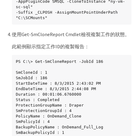
DateCreated : 8/4/2015 3:43:30 PM

-AppPluginCode SMSQL -CloneToInstance "ny-vm-
Schedule : SMCoreContracts.SmSchedule

sc-sql"

PolicyType : Backup

-Suffix _CLPOSH -AssignMountPointUnderPath 
PluginPolicyType : SMSQL

"C:\SCMounts"
Name : FinancePolicy

Type :

Id : 1

使用Get-SmCloneReport Cmdlet檢視複製工作的狀態。
Host :

UserName :

此範例顯示指定工作ID的複製報告：
Passphrase :

Deleted : False

Auth : SMCoreContracts.SmAuth

PS C:\> Get-SmCloneReport -JobId 186

IsClone : False

CloneLevel : 0

SmCloneId : 1

clab-a13-13.sddev.lab.netapp.com

SmJobId : 186

DatabaseGUID :

StartDateTime : 8/3/2015 2:43:02 PM

SQLInstance : clab-a13-13

EndDateTime : 8/3/2015 2:44:08 PM

DbStatus : AutoClosed

Duration : 00:01:06.6760000

DbAccess : eUndefined

Status : Completed

IsSystemDb : False

ProtectionGroupName : Draper

IsSimpleRecoveryMode : False

SmProtectionGroupId : 4

IsSelectable : True

PolicyName : OnDemand_Clone

SqlDbFileGroups : {}

SmPolicyId : 4

SqlDbLogFiles : {}

BackupPolicyName : OnDemand_Full_Log

AppFileStorageGroups : {}

SmBackupPolicyId : 1
