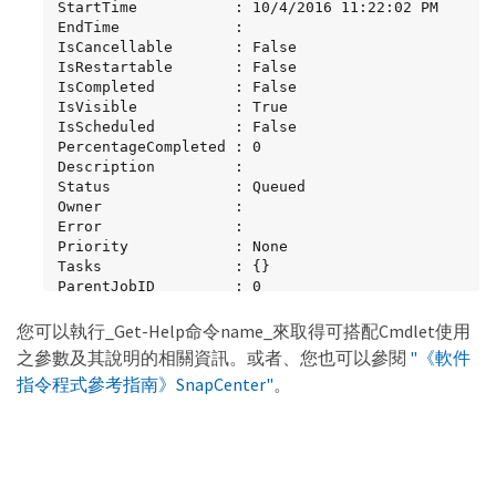
StartTime           : 10/4/2016 11:22:02 PM

EndTime             :

IsCancellable       : False

IsRestartable       : False

IsCompleted         : False

IsVisible           : True

IsScheduled         : False

PercentageCompleted : 0

Description         :

Status              : Queued

Owner               :

Error               :

Priority            : None

Tasks               : {}

ParentJobID         : 0

EventId             : 0

JobTypeId           :

您可以執行_Get-Help命令name_來取得可搭配Cmdlet使用
ApisJobKey          :

之參數及其說明的相關資訊。或者、您也可以參閱
"《軟件
ObjectId            : 0

指令程式參考指南》SnapCenter"
。
PluginCode          : NONE

PluginName          :