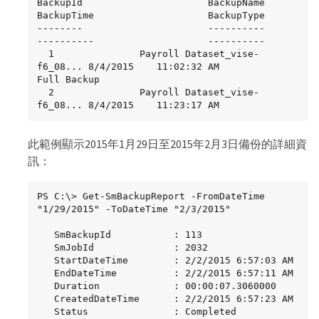
BackupId                      BackupName                    
BackupTime                    BackupType

--------                      ----------                    
----------                    ----------

  1               Payroll Dataset_vise-
f6_08... 8/4/2015    11:02:32 AM                 
Full Backup

  2               Payroll Dataset_vise-
f6_08... 8/4/2015    11:23:17 AM
此範例顯示2015年1月29日至2015年2月3日備份的詳細資
訊：
PS C:\> Get-SmBackupReport -FromDateTime 
"1/29/2015" -ToDateTime "2/3/2015"

   SmBackupId           : 113

   SmJobId              : 2032

   StartDateTime        : 2/2/2015 6:57:03 AM

   EndDateTime          : 2/2/2015 6:57:11 AM

   Duration             : 00:00:07.3060000

   CreatedDateTime      : 2/2/2015 6:57:23 AM

   Status               : Completed
