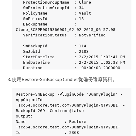
   ProtectionGroupName  : Clone

   SmProtectionGroupId  : 34

   PolicyName           : Vault

   SmPolicyId           : 18

   BackupName           : 
Clone_SCSPR0019366001_02-02-2015_06.57.08

   VerificationStatus   : NotVerified

   SmBackupId           : 114

   SmJobId              : 2183

   StartDateTime        : 2/2/2015 1:02:41 PM

   EndDateTime          : 2/2/2015 1:02:38 PM

   Duration             : -00:00:03.2300000

   CreatedDateTime      : 2/2/2015 1:02:53 PM

使用Restore-SmBackup Cmdlet從備份還原資料。
   Status               : Completed

   ProtectionGroupName  : Clone

   SmProtectionGroupId  : 34

Restore-SmBackup -PluginCode 'DummyPlugin' -
   PolicyName           : Vault

AppObjectId 
   SmPolicyId           : 18

'scc54.sccore.test.com\DummyPlugin\NTP\DB1' -
   BackupName           : 
BackupId 269 -Confirm:$false

Clone_SCSPR0019366001_02-02-2015_13.02.45

output:

   VerificationStatus   : NotVerified
Name                : Restore 
'scc54.sccore.test.com\DummyPlugin\NTP\DB1'

Id                  : 2368
