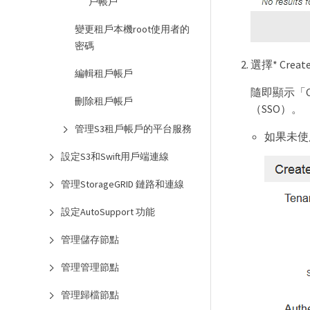
戶帳戶
變更租戶本機root使用者的
密碼
選擇* Creat
編輯租戶帳戶
隨即顯示「Cr
刪除租戶帳戶
（SSO）。
管理S3租戶帳戶的平台服務
如果未使
設定S3和Swift用戶端連線
管理StorageGRID 鏈路和連線
設定AutoSupport 功能
管理儲存節點
管理管理節點
管理歸檔節點