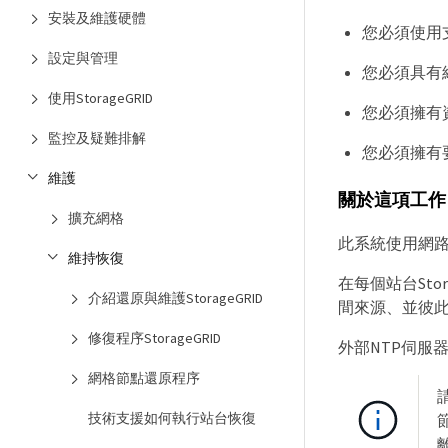
安裝及維護硬體
您必須使用支援
設定與管理
您必須具有
使用StorageGRID
您必須擁有
監控及疑難排解
您必須擁有要
維護
關於這項工作
擴充網格
此系統使用網路
維持恢復
在每個站台St
介紹還原與維護StorageGRID
間來源、並彼此同
修復程序StorageGRID
外部NTP伺服
網格節點還原程序
技術支援如何執行站台恢復