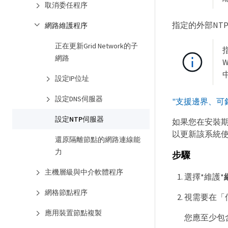
取消委任程序
指定的外部NT
網路維護程序
正在更新Grid Network的子
網路
W
設定IP位址
設定DNS伺服器
"支援邊界、可針
設定NTP伺服器
如果您在安裝期
以更新該系統使
還原隔離節點的網路連線能
力
步驟
主機層級與中介軟體程序
選擇*維護*
網格節點程序
視需要在「
應用裝置節點複製
您應至少包