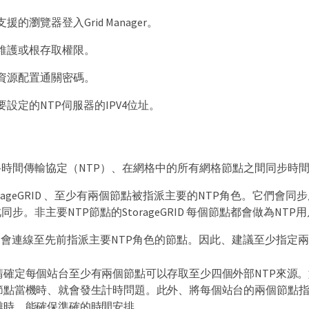
的瀏覽器登入Grid Manager。
維護或根存取權限。
資源配置通關密碼。
設定的NTP伺服器的IPV4位址。
時間傳輸協定（NTP）、在網格中的所有網格節點之間同步時間。Sto
orageGRID 、至少有兩個節點被指派主要的NTP角色。它們
步。非主要NTP節點的StorageGRID 每個節點都會做為NT
器會連線至先前指派主要NTP角色的節點。因此、建議至少指定兩
請確定每個站台至少有兩個節點可以存取至少四個外部NTP來源。
節點當機時、就會發生計時問題。此外、將每個站台的兩個節點指
離時、能確保準確的時間安排。