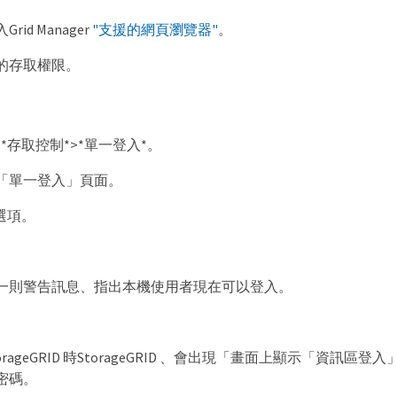
id Manager
"支援的網頁瀏覽器"
。
的存取權限。
>*存取控制*>*單一登入*。
「單一登入」頁面。
選項。
。
一則警告訊息、指出本機使用者現在可以登入。
。
rageGRID 時StorageGRID 、會出現「畫面上顯示「資訊區登
密碼。