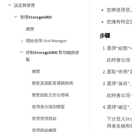
設定與管理
您將使用登入Gr
管理StorageGRID
您擁有特定
總覽
步驟
開始使用 Grid Manager
選擇*組態*
控制StorageGRID 對功能的存
取
此時會出現
總覽
選取*停用*
變更資源配置通關密碼
選擇*保存*
變更節點主控台密碼
此時會出現
使用身分識別聯盟
選擇*確定*
管理管理群組
下次登入Sto
用者名稱和
管理群組權限