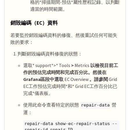
格的*掃描期間-預估*屬性歷程記錄、以判斷
適當的時間範圍。
銷毀編碼（EC）資料
若要監控銷毀編碼資料的修復、然後重試任何可能失
敗的要求：
判斷銷毀編碼資料修復的狀態：
選取* support*>* Tools
>
Metrics
以檢視目前工
作的預估完成時間和完成百分比。然後在
Grafana區段中選取
EC Overview
。請參閱
Grid
EC工作預估完成時間*和* Grid EC工作百分比已
完成*儀表板。
使用此命令查看特定的狀態
營
repair-data
運：
repair-data show-ec-repair-status --
repair-id repair ID