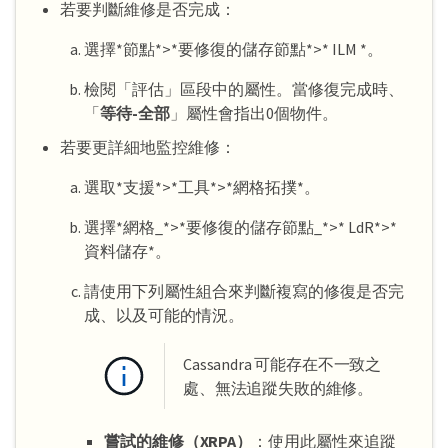
若要判斷維修是否完成：
選擇*節點*>*要修復的儲存節點*>* ILM *。
檢閱「評估」區段中的屬性。當修復完成時、
「
等待-全部
」屬性會指出0個物件。
若要更詳細地監控維修：
選取*支援*>*工具*>*網格拓撲*。
選擇*網格_*>*要修復的儲存節點_*>* LdR*>*
資料儲存*。
請使用下列屬性組合來判斷複寫的修復是否完
成、以及可能的情況。
Cassandra 可能存在不一致之
處、無法追蹤失敗的維修。
嘗試的維修（XRPA）
：使用此屬性來追蹤