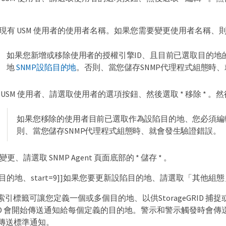
現有 USM 使用者的使用者名稱。如果您需要變更使用者名稱
如果您新增或移除使用者的授權引擎ID、且目前已選取目的地
地
SNMP設陷目的地
。否則、當您儲存SNMP代理程式組態時
USM 使用者、請選取使用者的選項按鈕、然後選取 * 移除 * 。然
如果您移除的使用者目前已選取作為設陷目的地、您必須編
則、當您儲存SNMP代理程式組態時、就會發生驗證錯誤。
更、請選取 SNMP Agent 頁面底部的 * 儲存 * 。
陷阱目的地、start=9]]如果您要更新設陷目的地、請選取「其
引標籤可讓您定義一個或多個目的地、以供StorageGRID 捕捉或通
eGRID 會開始傳送通知給每個定義的目的地。警示和警示觸發時會傳送
rt）傳送標準通知。