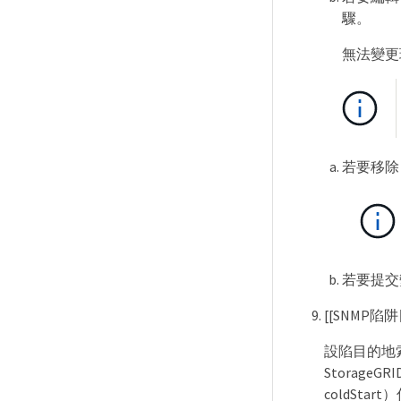
驟。
無法變更
若要移除 
若要提交變
[[SNMP
設陷目的地索
Storag
coldSta