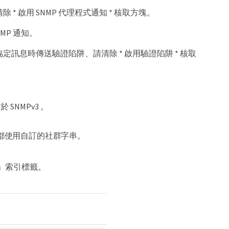
 * 啟用 SNMP 代理程式通知 * 核取方塊。
MP 通知。
輸協定訊息時傳送驗證陷阱、請清除 * 啟用驗證陷阱 * 核取
SNMPv3 。
都使用自訂的社群字串。
」索引標籤。