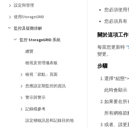
設定與管理
您必須使用登入
使用StorageGRID
您必須具有
監控及疑難排解
關於這項工作
監控 StorageGRID 系統
每當您更新時
總覽
變更。
檢視及管理儀表板
步驟
檢視「節點」頁面
選擇*組態*>
您應該定期監控的資訊
此時會顯示
警示與警示
如果要在所有網
記錄檔參考
所有網格節
設定稽核訊息和記錄目的地
或者、請更