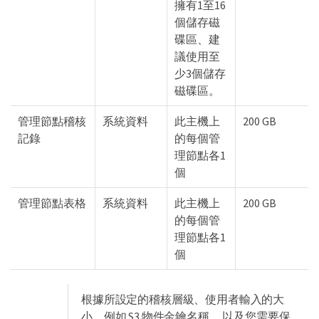
擁有1至16
個儲存磁
碟區、建
議使用至
少3個儲存
磁碟區。
管理節點稽核
系統資料
此主機上
200 GB
記錄
的每個管
理節點各1
個
管理節點表格
系統資料
此主機上
200 GB
的每個管
理節點各1
個
根據所設定的稽核層級、使用者輸入的大
小、例如 S3 物件金鑰名稱、 以及您需要保