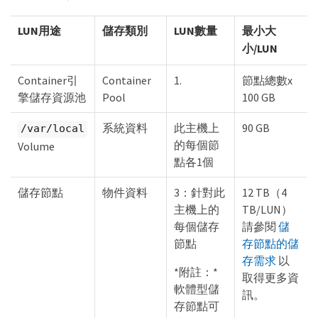
LUN用途
儲存類別
LUN數量
最小大
小/LUN
Container引
Container
1.
節點總數x
擎儲存資源池
Pool
100 GB
系統資料
此主機上
90 GB
/var/local
的每個節
Volume
點各1個
儲存節點
物件資料
3：針對此
12 TB（4
主機上的
TB/LUN）
每個儲存
請參閱
儲
節點
存節點的儲
存需求
以
*附註：*
取得更多資
軟體型儲
訊。
存節點可