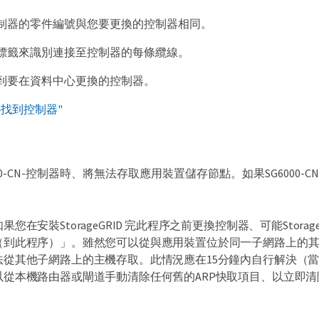
制器的零件編號與您要更換的控制器相同。
標籤來識別連接至控制器的每條纜線。
到要在資料中心更換的控制器。
心找到控制器"
00-CN-控制器時、將無法存取應用裝置儲存節點。如果SG600
如果您在安裝StorageGRID 完此程序之前更換控制器、可能Stor
（到此程序）」。雖然您可以從與應用裝置位於同一子網路上的其他主機
法從其他子網路上的主機存取。此情況應在15分鐘內自行解決（當
以從本機路由器或閘道手動清除任何舊的ARP快取項目、以立即清