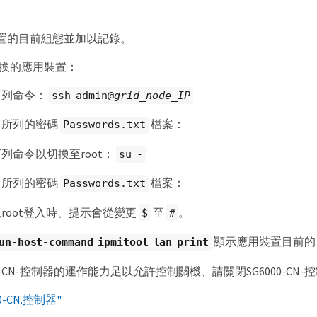
置的目前組態並加以記錄。
換的應用裝置：
下列命令：
ssh admin@
grid_node_IP
中所列的密碼
檔案：
Passwords.txt
列命令以切換至root：
su -
中所列的密碼
檔案：
Passwords.txt
root登入時、提示會從變更
至
。
$
#
顯示應用裝置目前的 
un-host-command ipmitool lan print
00-CN-控制器的運作能力足以允許控制關機、請關閉SG6000-CN-
0-CN.控制器"