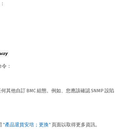
令：
way
命令：
何其他自訂 BMC 組態。例如、您應該確認 SNMP 設陷
閱
"產品退貨安培；更換"
頁面以取得更多資訊。