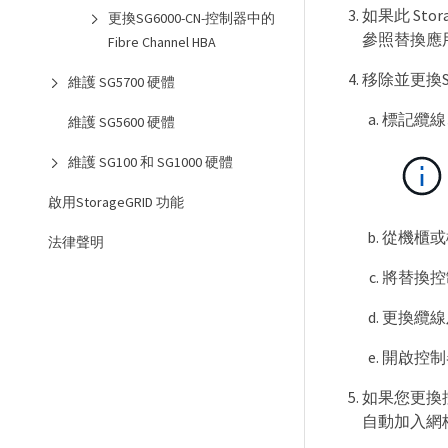
如果此 St
更換SG6000-CN-控制器中的
參照替換應用
Fibre Channel HBA
移除並更換SG
維護 SG5700 硬體
標記纜線
維護 SG5600 硬體
維護 SG100 和 SG1000 硬體
啟用StorageGRID 功能
從機櫃或
法律聲明
將替換控
更換纜線及
開啟控制
如果您更換
自動加入網