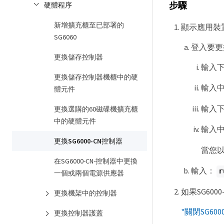
步驟
硬體程序
新增擴充櫃至已部署的
顯示應用裝
SG6060
登入要更
更換儲存控制器
輸入
更換儲存控制器機櫃中的硬
輸入
體元件
輸入下
更換選購的60磁碟機擴充櫃
中的硬體元件
輸入
更換SG6000-CN控制器
當您以
在SG6000-CN-控制器中更換
輸入：
r
一個或兩個電源供應器
如果SG60
更換機架中的控制器
"關閉SG600
更換控制器護蓋