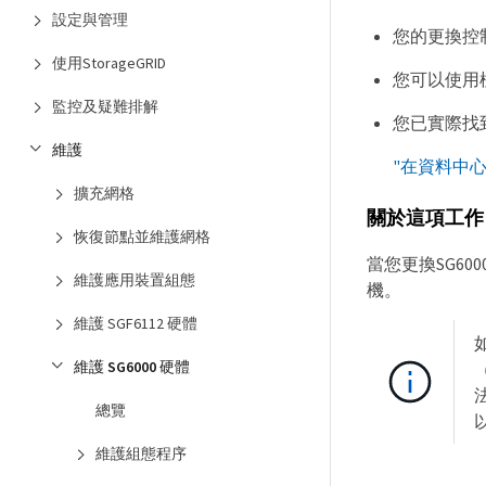
設定與管理
您的更換控
使用StorageGRID
您可以使用
監控及疑難排解
您已實際找
維護
"在資料中
擴充網格
關於這項工作
恢復節點並維護網格
當您更換SG60
維護應用裝置組態
機。
維護 SGF6112 硬體
維護 SG6000 硬體
總覽
維護組態程序