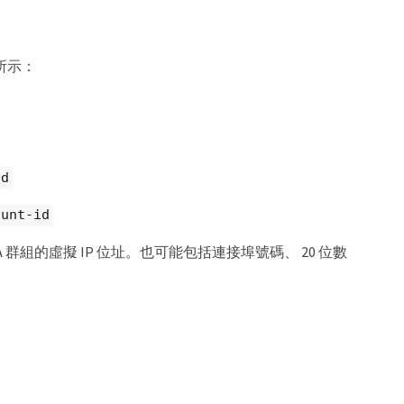
所示：
id
ount-id
A 群組的虛擬 IP 位址。也可能包括連接埠號碼、 20 位數