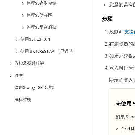
管理S3存取金鑰
您屬於具有
管理S3儲存區
步驟
管理S3平台服務
啟動A
"支
使用S3 REST API
在瀏覽器的
使用 Swift REST API （已過時）
如果系統提
監控及疑難排解
登入租戶管
維護
顯示的登入畫面
啟用StorageGRID 功能
法律聲明
未使用 S
如果 St
Grid