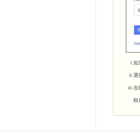
如
選
在
租