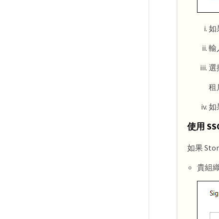
如
輸
選
租
如
使用 SS
如果 St
貴組織