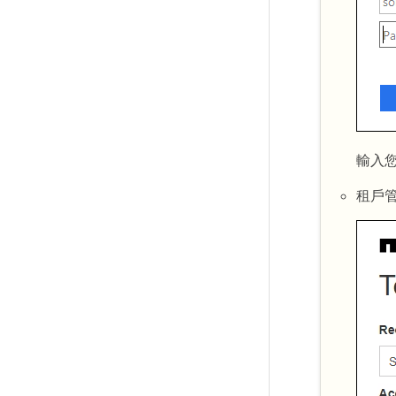
輸入您
租戶管