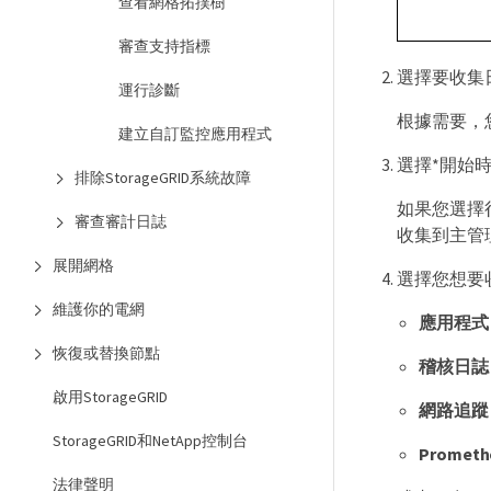
查看網格拓撲樹
審查支持指標
選擇要收集
運行診斷
根據需要，
建立自訂監控應用程式
選擇*開始
排除StorageGRID系統故障
如果您選擇
審查審計日誌
收集到主管
展開網格
選擇您想要
維護你的電網
應用程式
恢復或替換節點
稽核日誌
啟用StorageGRID
網路追蹤
StorageGRID和NetApp控制台
Promet
法律聲明