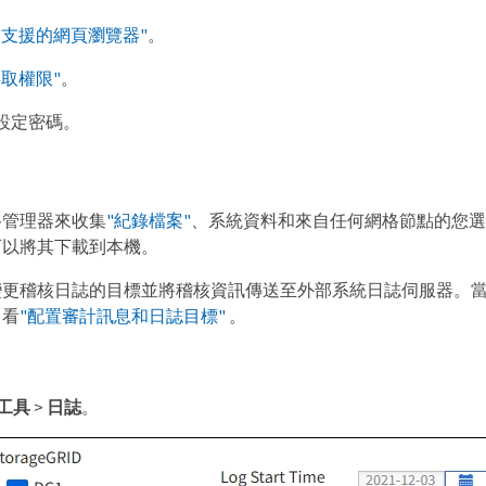
"支援的網頁瀏覽器"
。
存取權限"
。
設定密碼。
格管理器來收集
"紀錄檔案"
、系統資料和來自任何網格節點的您選擇的
可以將其下載到本機。
變更稽核日誌的目標並將稽核資訊傳送至外部系統日誌伺服器。
。看
"配置審計訊息和日誌目標"
。
工具
>
日誌
。