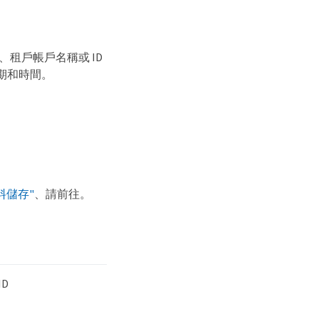
稱、租戶帳戶名稱或 ID
期和時間。
料儲存"
、請前往。
D